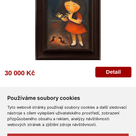
Detail
30 000 Kč
Používáme soubory cookies
Tyto webové stránky používají soubory cookies a další sledovací
nástroje s cílem vylepšení uživatelského prostředí, zobrazení
přizpůsobeného obsahu a reklam, analýzy návštěvnosti
Všeobecné obchodní podmínky
Reklamační řád
Ochrana osobních údajů
webových stránek a zjištění zdroje návštěvnosti.
Poskytnutí osobních údajů
Deklarace o ochraně os. údajů
Nápověda