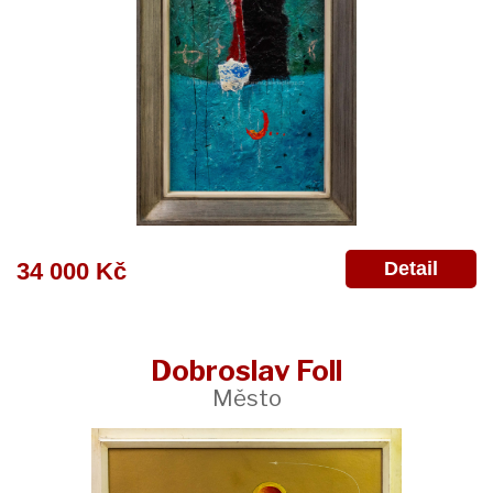
Detail
34 000 Kč
Dobroslav Foll
Město