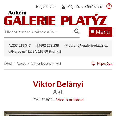
help
person
Registrovat
Můj účet / Přihlásit se
search
≡
Menu
call
phone_iphone
mail
257 328 547
602 239 239
galerie@galerieplatyz.cz
location_on
Národní 416/37, 110 00 Praha 1
contact_support
Úvod
/
Aukce
/
Viktor Belányi – Akt
Nápověda
Viktor Belányi
Akt
ID: 131801 -
Více o autorovi