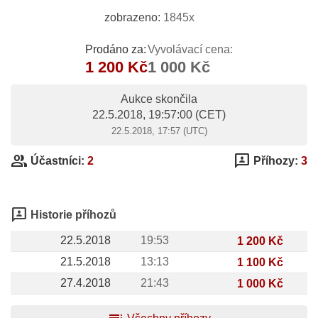
zobrazeno:
1845x
Prodáno za:
Vyvolávací cena:
1 200 Kč
1 000 Kč
Aukce skončila
22.5.2018, 19:57:00
(CET)
22.5.2018, 17:57 (UTC)
group
3p
Účastníci:
2
Příhozy:
3
3p
Historie příhozů
22.5.2018
19:53
1 200 Kč
21.5.2018
13:13
1 100 Kč
27.4.2018
21:43
1 000 Kč