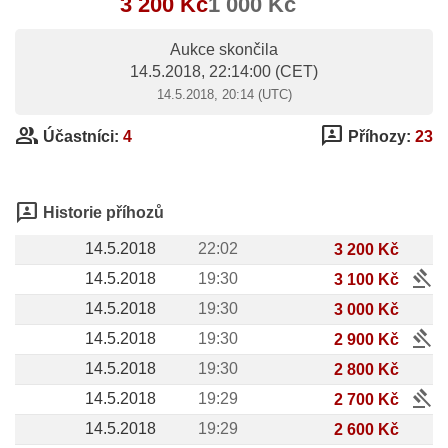
3 200 Kč
1 000 Kč
Aukce skončila
14.5.2018, 22:14:00
(CET)
14.5.2018, 20:14 (UTC)
group
3p
Účastníci:
4
Příhozy:
23
3p
Historie příhozů
14.5.2018
22:02
3 200 Kč
gavel
14.5.2018
19:30
3 100 Kč
14.5.2018
19:30
3 000 Kč
gavel
14.5.2018
19:30
2 900 Kč
14.5.2018
19:30
2 800 Kč
gavel
14.5.2018
19:29
2 700 Kč
14.5.2018
19:29
2 600 Kč