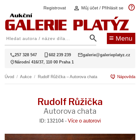
help
person
Registrovat
Můj účet / Přihlásit se
search
≡
Menu
call
phone_iphone
mail
257 328 547
602 239 239
galerie@galerieplatyz.cz
location_on
Národní 416/37, 110 00 Praha 1
contact_support
Úvod
/
Aukce
/
Rudolf Růžička – Autorova chata
Nápověda
Rudolf Růžička
Autorova chata
ID: 132104 -
Více o autorovi