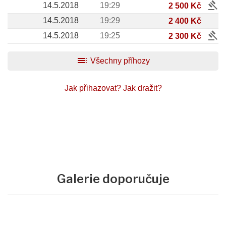
gavel
14.5.2018
19:29
2 500 Kč
14.5.2018
19:29
2 400 Kč
gavel
14.5.2018
19:25
2 300 Kč
toc
Všechny příhozy
Jak přihazovat?
Jak dražit?
Galerie doporučuje