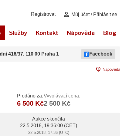
person
Registrovat
Můj účet / Přihlásit se
e
Služby
Kontakt
Nápověda
Blog
dní 416/37, 110 00 Praha 1
Facebook
contact_support
Nápověda
Prodáno za:
Vyvolávací cena:
6 500 Kč
2 500 Kč
Aukce skončila
22.5.2018, 19:36:00
(CET)
22.5.2018, 17:36 (UTC)