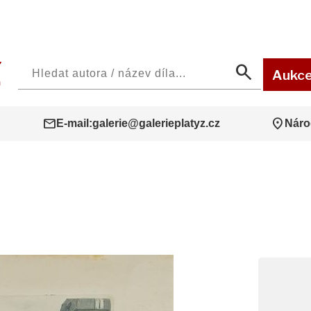
search
Aukc
mail
location_on
E-mail:
galerie@galerieplatyz.cz
Náro