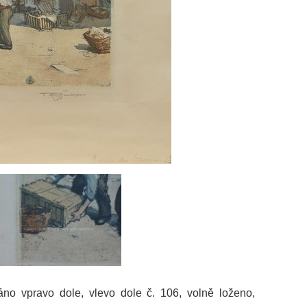
váno vpravo dole, vlevo dole č. 106, volně loženo,