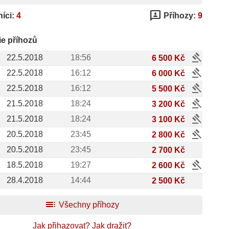
3p
íci:
4
Příhozy:
9
ie příhozů
gavel
22.5.2018
18:56
6 500 Kč
gavel
22.5.2018
16:12
6 000 Kč
gavel
22.5.2018
16:12
5 500 Kč
gavel
21.5.2018
18:24
3 200 Kč
gavel
21.5.2018
18:24
3 100 Kč
gavel
20.5.2018
23:45
2 800 Kč
20.5.2018
23:45
2 700 Kč
gavel
18.5.2018
19:27
2 600 Kč
28.4.2018
14:44
2 500 Kč
toc
Všechny příhozy
Jak přihazovat?
Jak dražit?