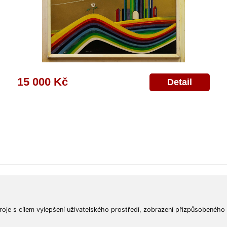
15 000 Kč
Detail
ajů
Poskytnutí osobních údajů
Deklarace o ochraně os. údajů
Nápověda
Mapa
roje s cílem vylepšení uživatelského prostředí, zobrazení přizpůsobeného