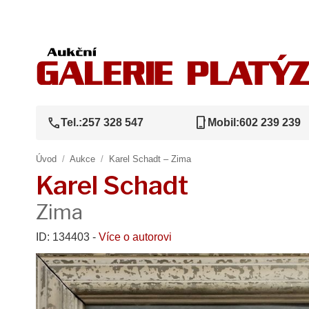
call
phone_iphone
Tel.:
257 328 547
Mobil:
602 239 239
Úvod
/
Aukce
/
Karel Schadt – Zima
Karel Schadt
Zima
ID: 134403 -
Více o autorovi