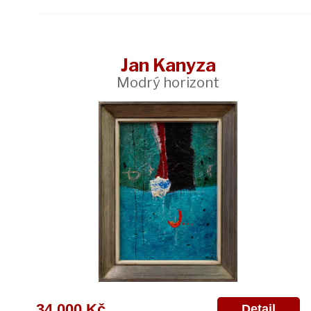
Jan Kanyza
Modrý horizont
34 000 Kč
Detail