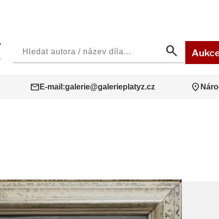
search
Aukc
mail
location_on
E-mail:
galerie@galerieplatyz.cz
Náro