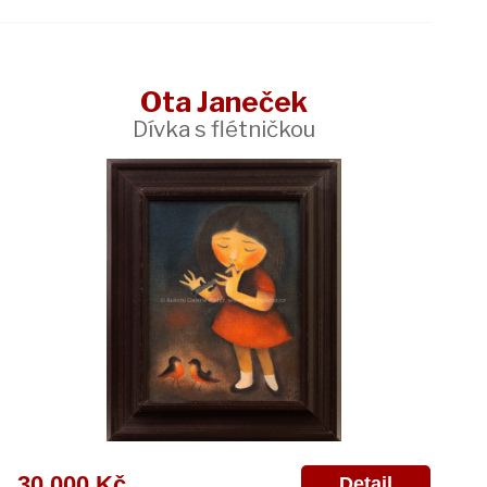
Ota Janeček
Dívka s flétničkou
30 000 Kč
Detail