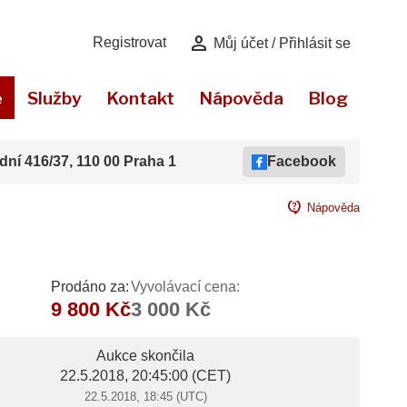
person
Registrovat
Můj účet / Přihlásit se
e
Služby
Kontakt
Nápověda
Blog
dní 416/37, 110 00 Praha 1
Facebook
contact_support
Nápověda
Prodáno za:
Vyvolávací cena:
9 800 Kč
3 000 Kč
Aukce skončila
22.5.2018, 20:45:00
(CET)
22.5.2018, 18:45 (UTC)