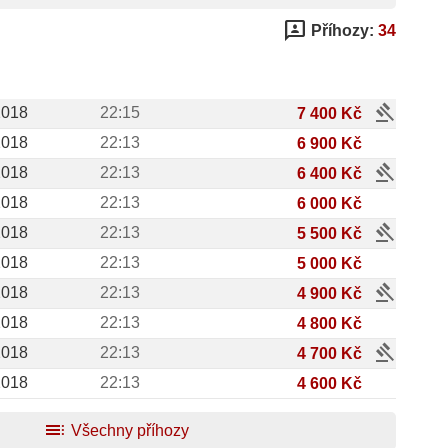
3p
Příhozy:
34
gavel
2018
22:15
7 400 Kč
2018
22:13
6 900 Kč
gavel
2018
22:13
6 400 Kč
2018
22:13
6 000 Kč
gavel
2018
22:13
5 500 Kč
2018
22:13
5 000 Kč
gavel
2018
22:13
4 900 Kč
2018
22:13
4 800 Kč
gavel
2018
22:13
4 700 Kč
2018
22:13
4 600 Kč
toc
Všechny příhozy