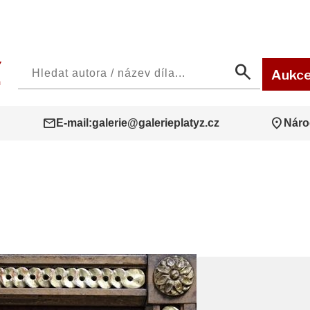
search
Aukc
mail
location_on
E-mail:
galerie@galerieplatyz.cz
Náro