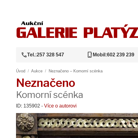
call
phone_iphone
Tel.:
257 328 547
Mobil:
602 239 239
Úvod
/
Aukce
/
Neznačeno – Komorní scénka
Neznačeno
Komorní scénka
ID: 135902 -
Více o autorovi