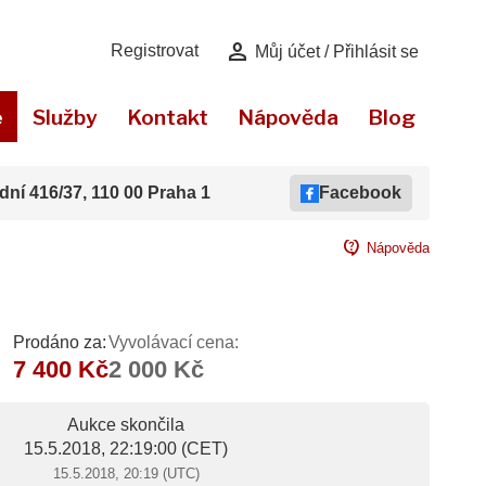
person
Registrovat
Můj účet / Přihlásit se
e
Služby
Kontakt
Nápověda
Blog
dní 416/37, 110 00 Praha 1
Facebook
contact_support
Nápověda
Prodáno za:
Vyvolávací cena:
7 400 Kč
2 000 Kč
Aukce skončila
15.5.2018, 22:19:00
(CET)
15.5.2018, 20:19 (UTC)