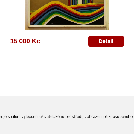
15 000 Kč
Detail
ajů
Poskytnutí osobních údajů
Deklarace o ochraně os. údajů
Nápověda
Mapa
roje s cílem vylepšení uživatelského prostředí, zobrazení přizpůsobeného