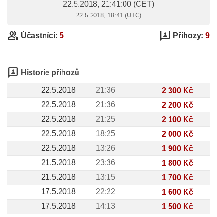
22.5.2018, 21:41:00
(CET)
22.5.2018, 19:41 (UTC)
group
3p
Účastníci:
5
Příhozy:
9
3p
Historie příhozů
22.5.2018
21:36
2 300 Kč
22.5.2018
21:36
2 200 Kč
22.5.2018
21:25
2 100 Kč
22.5.2018
18:25
2 000 Kč
22.5.2018
13:26
1 900 Kč
21.5.2018
23:36
1 800 Kč
21.5.2018
13:15
1 700 Kč
17.5.2018
22:22
1 600 Kč
17.5.2018
14:13
1 500 Kč