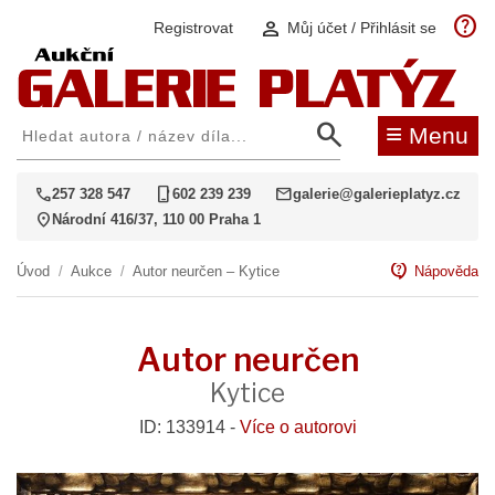
help
person
Registrovat
Můj účet / Přihlásit se
search
≡
Menu
call
phone_iphone
mail
257 328 547
602 239 239
galerie@galerieplatyz.cz
location_on
Národní 416/37, 110 00 Praha 1
contact_support
Úvod
/
Aukce
/
Autor neurčen – Kytice
Nápověda
Autor neurčen
Kytice
ID: 133914 -
Více o autorovi