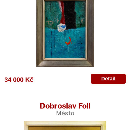
Detail
34 000 Kč
Dobroslav Foll
Město