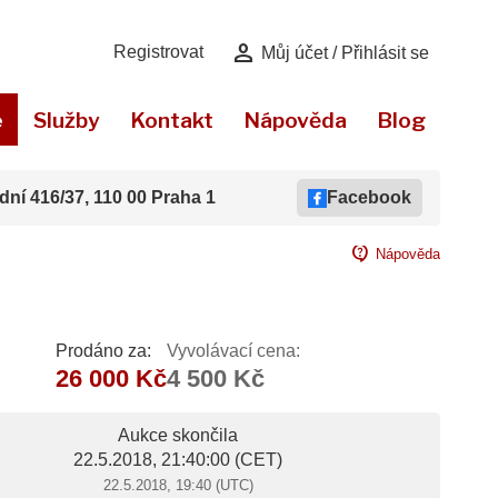
person
Registrovat
Můj účet / Přihlásit se
e
Služby
Kontakt
Nápověda
Blog
dní 416/37, 110 00 Praha 1
Facebook
contact_support
Nápověda
Prodáno za:
Vyvolávací cena:
26 000 Kč
4 500 Kč
Aukce skončila
22.5.2018, 21:40:00
(CET)
22.5.2018, 19:40 (UTC)