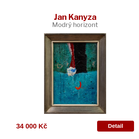
Jan Kanyza
Modrý horizont
34 000 Kč
Detail