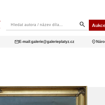
search
Aukc
mail
location_on
E-mail:
galerie@galerieplatyz.cz
Náro