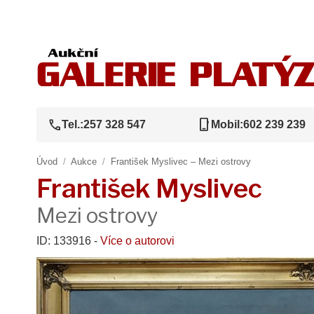
call
phone_iphone
Tel.:
257 328 547
Mobil:
602 239 239
Úvod
/
Aukce
/
František Myslivec – Mezi ostrovy
František Myslivec
Mezi ostrovy
ID: 133916 -
Více o autorovi