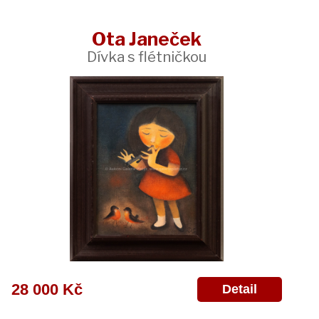
Ota Janeček
Dívka s flétničkou
28 000 Kč
Detail