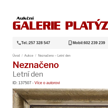
call
phone_iphone
Tel.:
257 328 547
Mobil:
602 239 239
Úvod
/
Aukce
/
Neznačeno – Letní den
Neznačeno
Letní den
ID: 137507 -
Více o autorovi