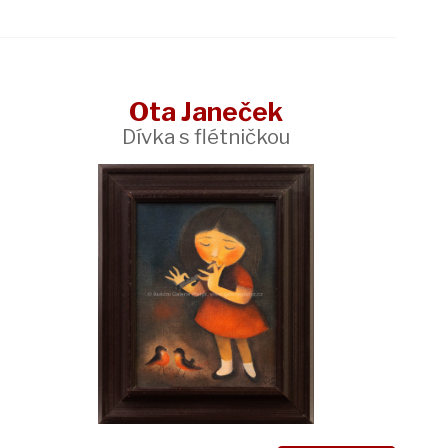
Ota Janeček
Dívka s flétničkou