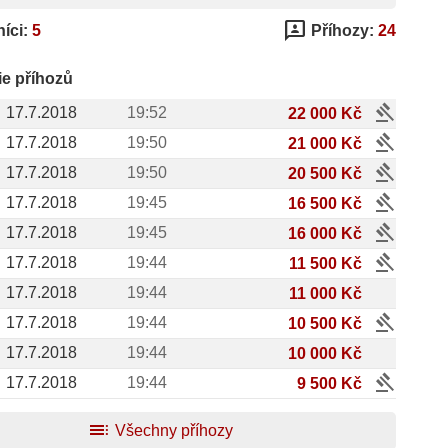
3p
íci:
5
Příhozy:
24
ie příhozů
gavel
17.7.2018
19:52
22 000 Kč
gavel
17.7.2018
19:50
21 000 Kč
gavel
17.7.2018
19:50
20 500 Kč
gavel
17.7.2018
19:45
16 500 Kč
gavel
17.7.2018
19:45
16 000 Kč
gavel
17.7.2018
19:44
11 500 Kč
17.7.2018
19:44
11 000 Kč
gavel
17.7.2018
19:44
10 500 Kč
17.7.2018
19:44
10 000 Kč
gavel
17.7.2018
19:44
9 500 Kč
toc
Všechny příhozy