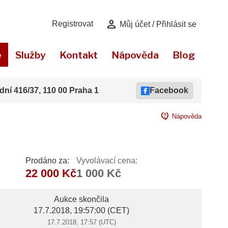
person
Registrovat
Můj účet / Přihlásit se
e
Služby
Kontakt
Nápověda
Blog
dní 416/37, 110 00 Praha 1
Facebook
contact_support
Nápověda
Prodáno za:
Vyvolávací cena:
22 000 Kč
1 000 Kč
Aukce skončila
17.7.2018, 19:57:00
(CET)
17.7.2018, 17:57 (UTC)