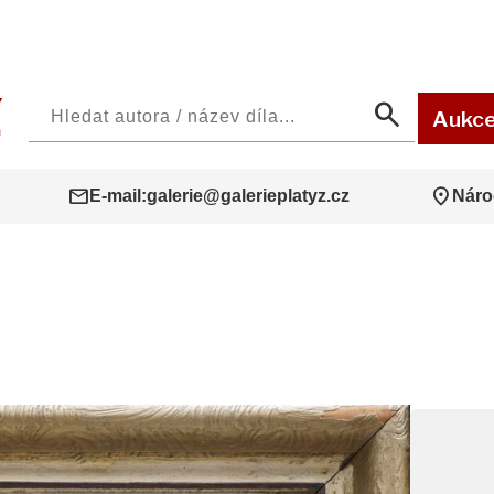
search
Aukc
mail
location_on
E-mail:
galerie@galerieplatyz.cz
Náro