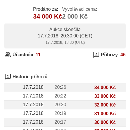
Prodáno za:
Vyvolávací cena:
34 000 Kč
2 000 Kč
Aukce skončila
17.7.2018, 20:30:00
(CET)
17.7.2018, 18:30 (UTC)
group
3p
Účastníci:
11
Příhozy:
46
3p
Historie příhozů
17.7.2018
20:26
34 000 Kč
17.7.2018
20:22
33 000 Kč
17.7.2018
20:20
32 000 Kč
17.7.2018
20:19
31 000 Kč
17.7.2018
20:17
30 000 Kč