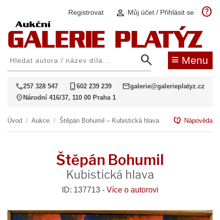
help
person
Registrovat
Můj účet / Přihlásit se
search
≡
Menu
call
phone_iphone
mail
257 328 547
602 239 239
galerie@galerieplatyz.cz
location_on
Národní 416/37, 110 00 Praha 1
contact_support
Úvod
/
Aukce
/
Štěpán Bohumil – Kubistická hlava
Nápověda
Štěpán Bohumil
Kubistická hlava
ID: 137713 -
Více o autorovi