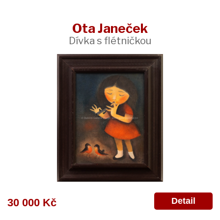
Ota Janeček
Dívka s flétničkou
Detail
30 000 Kč