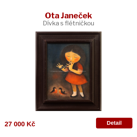
Ota Janeček
Dívka s flétničkou
Detail
27 000 Kč