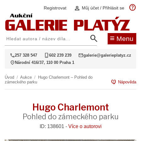
help
person
Registrovat
Můj účet / Přihlásit se
search
≡
Menu
call
phone_iphone
mail
257 328 547
602 239 239
galerie@galerieplatyz.cz
location_on
Národní 416/37, 110 00 Praha 1
Úvod
/
Aukce
/
Hugo Charlemont – Pohled do
contact_support
zámeckého parku
Nápověda
Hugo Charlemont
Pohled do zámeckého parku
ID: 138601 -
Více o autorovi