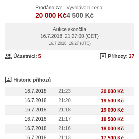
Prodáno za:
Vyvolávací cena:
20 000 Kč
4 500 Kč
Aukce skončila
16.7.2018, 21:27:00
(CET)
16.7.2018, 19:27 (UTC)
group
3p
Účastníci:
5
Příhozy:
37
3p
Historie příhozů
16.7.2018
21:23
20 000 Kč
16.7.2018
21:20
19 500 Kč
16.7.2018
21:18
19 000 Kč
16.7.2018
21:17
18 500 Kč
16.7.2018
21:16
18 000 Kč
16.7.2018
21:13
17 500 Kč