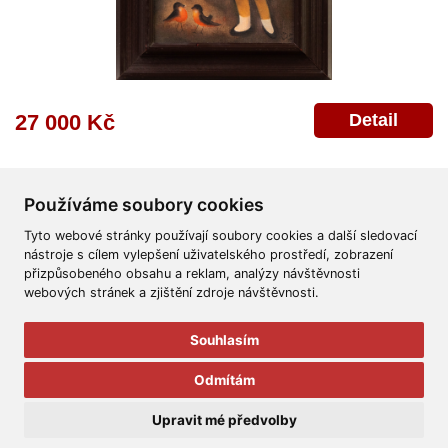
Detail
27 000 Kč
Používáme soubory cookies
Tyto webové stránky používají soubory cookies a další sledovací
nástroje s cílem vylepšení uživatelského prostředí, zobrazení
přizpůsobeného obsahu a reklam, analýzy návštěvnosti
Všeobecné obchodní podmínky
Reklamační řád
Ochrana osobních údajů
webových stránek a zjištění zdroje návštěvnosti.
Poskytnutí osobních údajů
Deklarace o ochraně os. údajů
Nápověda
Mapa
Souhlasím
© 2011-2026
Aukční Galerie Platýz
Odmítám
Všechna práva vyhrazena.
Upravit mé předvolby