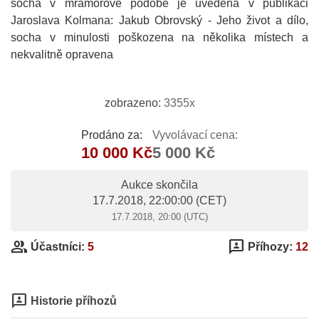
socha v mramorové podobě je uvedena v publikaci
Jaroslava Kolmana: Jakub Obrovský - Jeho život a dílo,
socha v minulosti poškozena na několika místech a
nekvalitně opravena
zobrazeno:
3355x
Prodáno za:
Vyvolávací cena:
10 000 Kč
5 000 Kč
Aukce skončila
17.7.2018, 22:00:00
(CET)
17.7.2018, 20:00 (UTC)
group
3p
Účastníci:
5
Příhozy:
12
3p
Historie příhozů