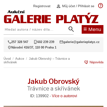
help
person
Registrovat
Můj účet / Přihlásit se
search
≡
Menu
call
phone_iphone
mail
257 328 547
602 239 239
galerie@galerieplatyz.cz
location_on
Národní 416/37, 110 00 Praha 1
Úvod
/
Aukce
/
Jakub Obrovský – Trávnice a
contact_support
skřivánek
Nápověda
Jakub Obrovský
Trávnice a skřivánek
ID: 139902 -
Více o autorovi