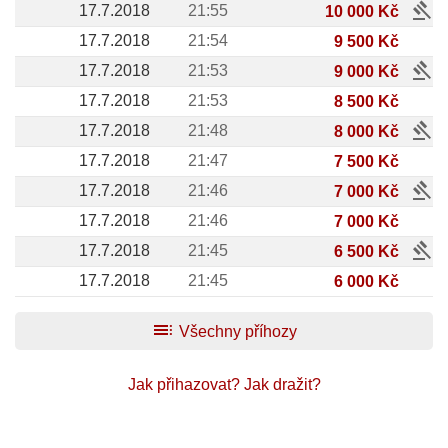
gavel
17.7.2018
21:55
10 000 Kč
17.7.2018
21:54
9 500 Kč
gavel
17.7.2018
21:53
9 000 Kč
17.7.2018
21:53
8 500 Kč
gavel
17.7.2018
21:48
8 000 Kč
17.7.2018
21:47
7 500 Kč
gavel
17.7.2018
21:46
7 000 Kč
17.7.2018
21:46
7 000 Kč
gavel
17.7.2018
21:45
6 500 Kč
17.7.2018
21:45
6 000 Kč
toc
Všechny příhozy
Jak přihazovat?
Jak dražit?