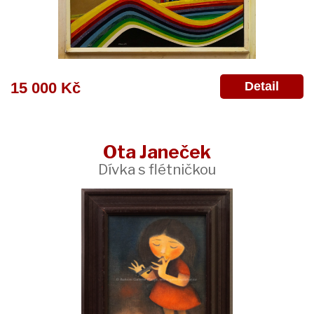
Detail
15 000 Kč
Ota Janeček
Dívka s flétničkou