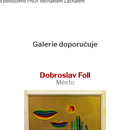
o a posouzeno PhDr. Michaelem Zachařem
Galerie doporučuje
Dobroslav Foll
Město