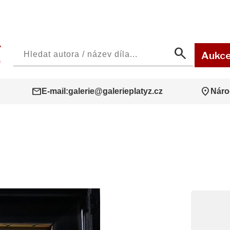
search
Aukc
mail
location_on
E-mail:
galerie@galerieplatyz.cz
Náro