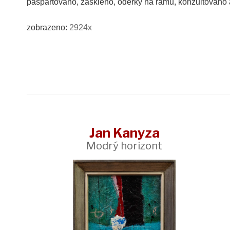
paspartováno, zaskleno, oděrky na rámu, konzultován
zobrazeno:
2924x
Jan Kanyza
Modrý horizont