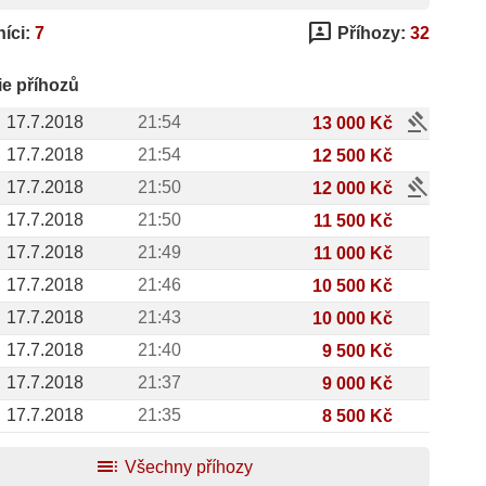
3p
íci:
7
Příhozy:
32
ie příhozů
gavel
17.7.2018
21:54
13 000 Kč
17.7.2018
21:54
12 500 Kč
gavel
17.7.2018
21:50
12 000 Kč
17.7.2018
21:50
11 500 Kč
17.7.2018
21:49
11 000 Kč
17.7.2018
21:46
10 500 Kč
17.7.2018
21:43
10 000 Kč
17.7.2018
21:40
9 500 Kč
17.7.2018
21:37
9 000 Kč
17.7.2018
21:35
8 500 Kč
toc
Všechny příhozy