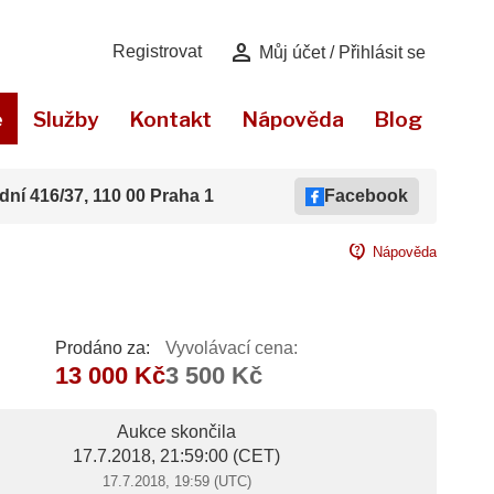
person
Registrovat
Můj účet / Přihlásit se
e
Služby
Kontakt
Nápověda
Blog
dní 416/37, 110 00 Praha 1
Facebook
contact_support
Nápověda
Prodáno za:
Vyvolávací cena:
13 000 Kč
3 500 Kč
Aukce skončila
17.7.2018, 21:59:00
(CET)
17.7.2018, 19:59 (UTC)