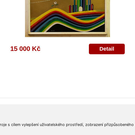
15 000 Kč
Detail
ajů
Poskytnutí osobních údajů
Deklarace o ochraně os. údajů
Nápověda
Mapa
roje s cílem vylepšení uživatelského prostředí, zobrazení přizpůsobeného