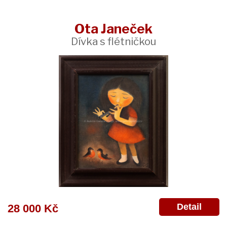
Ota Janeček
Dívka s flétničkou
Detail
28 000 Kč