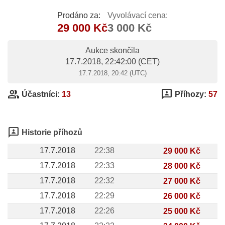
Prodáno za:
Vyvolávací cena:
29 000 Kč
3 000 Kč
Aukce skončila
17.7.2018, 22:42:00
(CET)
17.7.2018, 20:42 (UTC)
group
3p
Účastníci:
13
Příhozy:
57
3p
Historie příhozů
17.7.2018
22:38
29 000 Kč
17.7.2018
22:33
28 000 Kč
17.7.2018
22:32
27 000 Kč
17.7.2018
22:29
26 000 Kč
17.7.2018
22:26
25 000 Kč