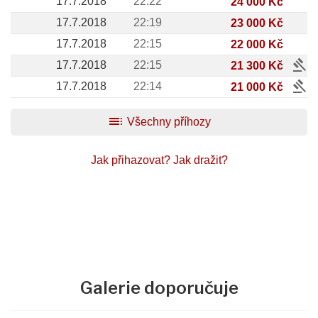
17.7.2018
22:22
24 000 Kč
17.7.2018
22:19
23 000 Kč
17.7.2018
22:15
22 000 Kč
gavel
17.7.2018
22:15
21 300 Kč
gavel
17.7.2018
22:14
21 000 Kč
toc
Všechny příhozy
Jak přihazovat?
Jak dražit?
Galerie doporučuje