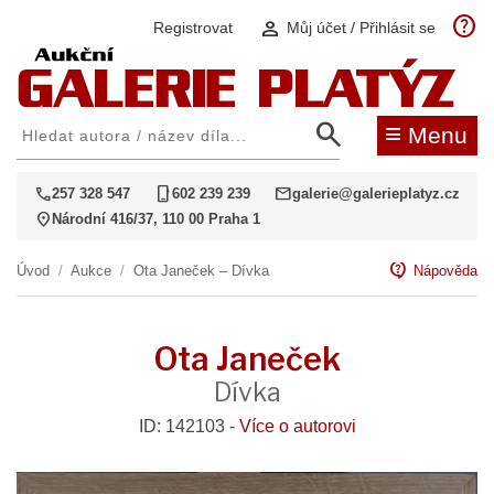
help
person
Registrovat
Můj účet / Přihlásit se
search
≡
Menu
call
phone_iphone
mail
257 328 547
602 239 239
galerie@galerieplatyz.cz
location_on
Národní 416/37, 110 00 Praha 1
contact_support
Úvod
/
Aukce
/
Ota Janeček – Dívka
Nápověda
Ota Janeček
Dívka
ID: 142103 -
Více o autorovi