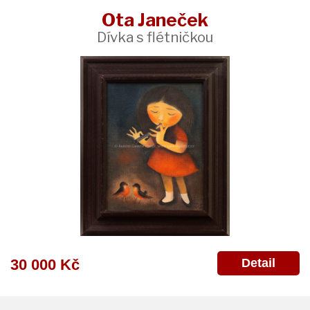
Ota Janeček
Dívka s flétničkou
Detail
30 000 Kč