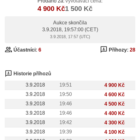
Prodáno za:
Vyvolávací cena:
4 900 Kč
1 500 Kč
Aukce skončila
3.9.2018, 19:57:00
(CET)
3.9.2018, 17:57 (UTC)
group
3p
Účastníci:
6
Příhozy:
28
3p
Historie příhozů
3.9.2018
19:51
4 900 Kč
3.9.2018
19:50
4 600 Kč
3.9.2018
19:46
4 500 Kč
3.9.2018
19:46
4 400 Kč
3.9.2018
19:42
4 300 Kč
3.9.2018
19:39
4 100 Kč