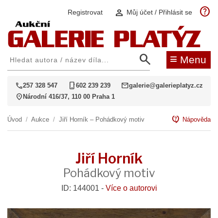
help
person
Registrovat
Můj účet / Přihlásit se
search
≡
Menu
call
phone_iphone
mail
257 328 547
602 239 239
galerie@galerieplatyz.cz
location_on
Národní 416/37, 110 00 Praha 1
contact_support
Úvod
/
Aukce
/
Jiří Horník – Pohádkový motiv
Nápověda
Jiří Horník
Pohádkový motiv
ID: 144001 -
Více o autorovi