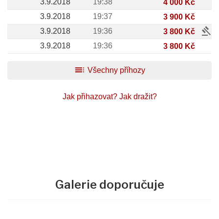
3.9.2018
19:38
4 000 Kč
3.9.2018
19:37
3 900 Kč
gavel
3.9.2018
19:36
3 800 Kč
3.9.2018
19:36
3 800 Kč
toc
Všechny příhozy
Jak přihazovat?
Jak dražit?
Galerie doporučuje