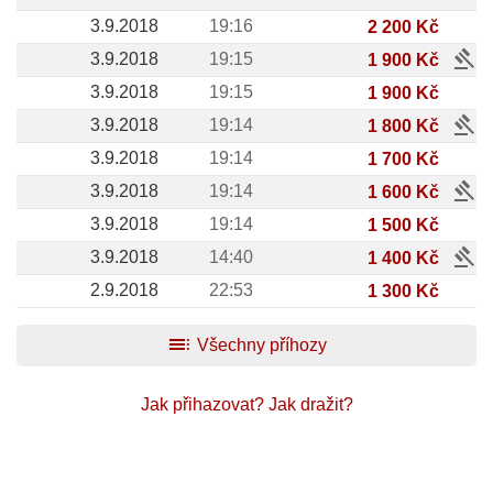
3.9.2018
19:16
2 200 Kč
gavel
3.9.2018
19:15
1 900 Kč
3.9.2018
19:15
1 900 Kč
gavel
3.9.2018
19:14
1 800 Kč
3.9.2018
19:14
1 700 Kč
gavel
3.9.2018
19:14
1 600 Kč
3.9.2018
19:14
1 500 Kč
gavel
3.9.2018
14:40
1 400 Kč
2.9.2018
22:53
1 300 Kč
toc
Všechny příhozy
Jak přihazovat?
Jak dražit?