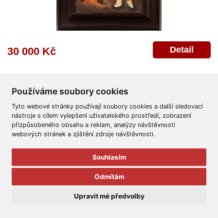
Detail
30 000 Kč
Používáme soubory cookies
Tyto webové stránky používají soubory cookies a další sledovací
nástroje s cílem vylepšení uživatelského prostředí, zobrazení
přizpůsobeného obsahu a reklam, analýzy návštěvnosti
Všeobecné obchodní podmínky
Reklamační řád
Ochrana osobních údajů
webových stránek a zjištění zdroje návštěvnosti.
Poskytnutí osobních údajů
Deklarace o ochraně os. údajů
Nápověda
Mapa
Souhlasím
© 2011-2026
Aukční Galerie Platýz
Odmítám
Všechna práva vyhrazena.
Upravit mé předvolby