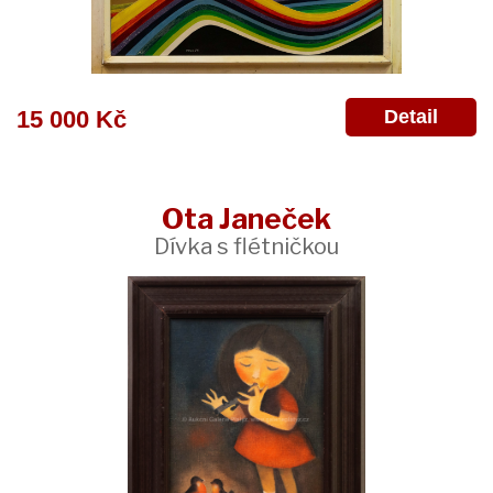
Detail
15 000 Kč
Ota Janeček
Dívka s flétničkou