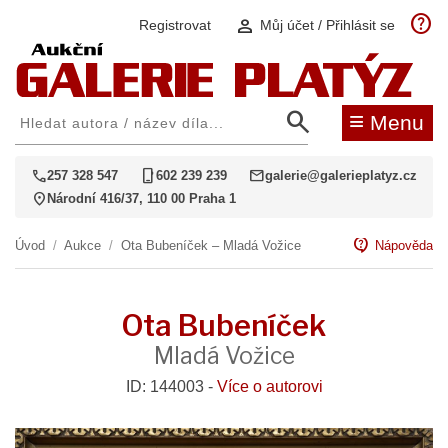
help
person
Registrovat
Můj účet / Přihlásit se
search
≡
Menu
call
phone_iphone
mail
257 328 547
602 239 239
galerie@galerieplatyz.cz
location_on
Národní 416/37, 110 00 Praha 1
contact_support
Úvod
/
Aukce
/
Ota Bubeníček – Mladá Vožice
Nápověda
Ota Bubeníček
Mladá Vožice
ID: 144003 -
Více o autorovi