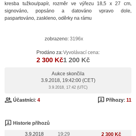
kresba tužkou/papír, rozměr ve výřezu 18,5 x 27 cm,
signováno, popsáno a datováno vpravo dole,
paspartováno, zaskleno, oděrky na rámu
zobrazeno:
3196x
Prodáno za:
Vyvolávací cena:
2 300 Kč
1 200 Kč
Aukce skončila
3.9.2018, 19:42:00
(CET)
3.9.2018, 17:42 (UTC)
group
3p
Účastníci:
4
Příhozy:
11
3p
Historie příhozů
3.9.2018
19:29
2 300 Kč