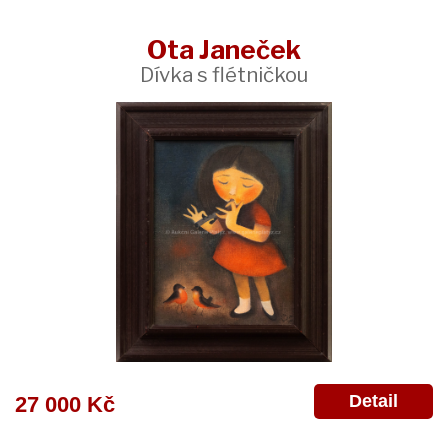
Ota Janeček
Dívka s flétničkou
Detail
27 000 Kč