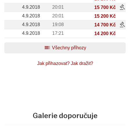
gavel
4.9.2018
20:01
15 700 Kč
4.9.2018
20:01
15 200 Kč
gavel
4.9.2018
19:08
14 700 Kč
4.9.2018
17:21
14 200 Kč
toc
Všechny příhozy
Jak přihazovat?
Jak dražit?
Galerie doporučuje