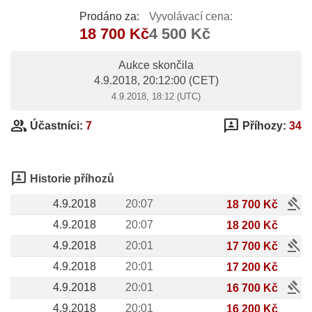
Prodáno za:
Vyvolávací cena:
18 700 Kč
4 500 Kč
Aukce skončila
4.9.2018, 20:12:00
(CET)
4.9.2018, 18:12 (UTC)
group
3p
Účastníci:
7
Příhozy:
34
3p
Historie příhozů
gavel
4.9.2018
20:07
18 700 Kč
4.9.2018
20:07
18 200 Kč
gavel
4.9.2018
20:01
17 700 Kč
4.9.2018
20:01
17 200 Kč
gavel
4.9.2018
20:01
16 700 Kč
4.9.2018
20:01
16 200 Kč