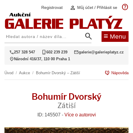
help
person
Registrovat
Můj účet / Přihlásit se
search
≡
Menu
call
phone_iphone
mail
257 328 547
602 239 239
galerie@galerieplatyz.cz
location_on
Národní 416/37, 110 00 Praha 1
contact_support
Úvod
/
Aukce
/
Bohumír Dvorský – Zátiší
Nápověda
Bohumír Dvorský
Zátiší
ID: 145507 -
Více o autorovi