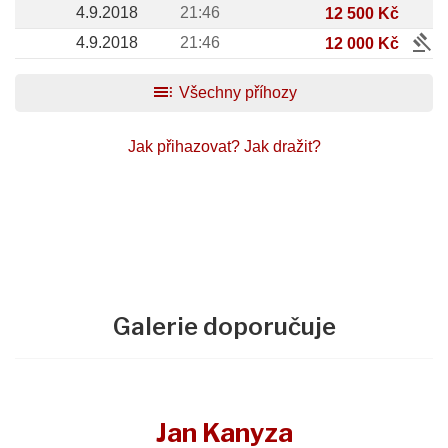
4.9.2018
21:46
12 500 Kč
gavel
4.9.2018
21:46
12 000 Kč
toc
Všechny příhozy
Jak přihazovat?
Jak dražit?
Galerie doporučuje
Jan Kanyza