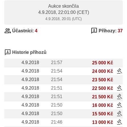
Aukce skončila
4.9.2018, 22:01:00
(CET)
4.9.2018, 20:01 (UTC)
group
3p
Účastníci:
4
Příhozy:
37
3p
Historie příhozů
4.9.2018
21:57
25 000 Kč
gavel
4.9.2018
21:54
24 000 Kč
4.9.2018
21:54
23 500 Kč
gavel
4.9.2018
21:51
22 500 Kč
gavel
4.9.2018
21:51
21 500 Kč
gavel
4.9.2018
21:50
16 000 Kč
gavel
4.9.2018
21:50
15 500 Kč
gavel
4.9.2018
21:46
13 000 Kč