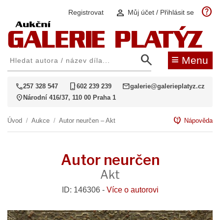
help
person
Registrovat
Můj účet / Přihlásit se
search
≡
Menu
call
phone_iphone
mail
257 328 547
602 239 239
galerie@galerieplatyz.cz
location_on
Národní 416/37, 110 00 Praha 1
contact_support
Úvod
/
Aukce
/
Autor neurčen – Akt
Nápověda
Autor neurčen
Akt
ID: 146306 -
Více o autorovi