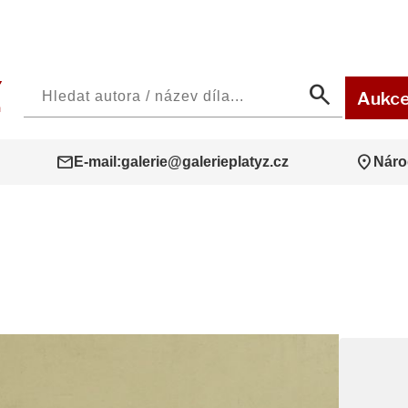
search
Aukc
mail
location_on
E-mail:
galerie@galerieplatyz.cz
Náro