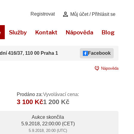
person
Registrovat
Můj účet / Přihlásit se
e
Služby
Kontakt
Nápověda
Blog
dní 416/37, 110 00 Praha 1
Facebook
contact_support
Nápověda
Prodáno za:
Vyvolávací cena:
3 100 Kč
1 200 Kč
Aukce skončila
5.9.2018, 22:00:00
(CET)
5.9.2018, 20:00 (UTC)