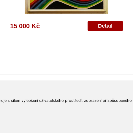
15 000 Kč
Detail
ajů
Poskytnutí osobních údajů
Deklarace o ochraně os. údajů
Nápověda
Mapa
roje s cílem vylepšení uživatelského prostředí, zobrazení přizpůsobeného