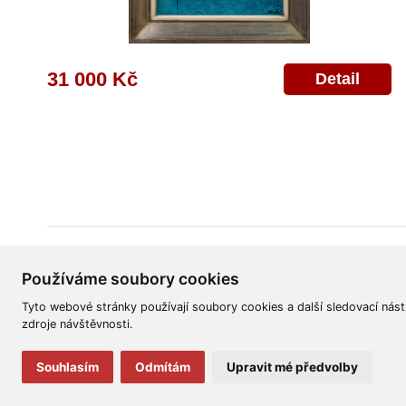
31 000 Kč
Detail
Všeobecné obchodní podmínky
Reklamační řád
Ochrana osobních úd
Používáme soubory cookies
Tyto webové stránky používají soubory cookies a další sledovací nást
zdroje návštěvnosti.
Souhlasím
Odmítám
Upravit mé předvolby