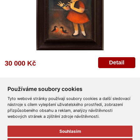
Detail
30 000 Kč
Používáme soubory cookies
Tyto webové stránky používají soubory cookies a další sledovací
nástroje s cílem vylepšení uživatelského prostředí, zobrazení
přizpůsobeného obsahu a reklam, analýzy návštěvnosti
Všeobecné obchodní podmínky
Reklamační řád
Ochrana osobních údajů
webových stránek a zjištění zdroje návštěvnosti.
Poskytnutí osobních údajů
Deklarace o ochraně os. údajů
Nápověda
Mapa
Souhlasím