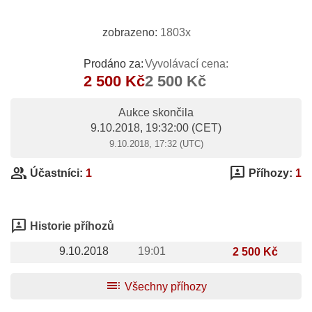
zobrazeno:
1803x
Prodáno za:
Vyvolávací cena:
2 500 Kč
2 500 Kč
Aukce skončila
9.10.2018, 19:32:00
(CET)
9.10.2018, 17:32 (UTC)
group
3p
Účastníci:
1
Příhozy:
1
3p
Historie příhozů
9.10.2018
19:01
2 500 Kč
toc
Všechny příhozy