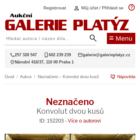
help
person
Registrovat
Můj účet / Přihlásit se
search
≡
Menu
call
phone_iphone
mail
257 328 547
602 239 239
galerie@galerieplatyz.cz
location_on
Národní 416/37, 110 00 Praha 1
contact_support
Úvod
/
Aukce
/
Neznačeno – Konvolut dvou kusů
Nápověda
Neznačeno
Konvolut dvou kusů
ID: 152203 -
Více o autorovi