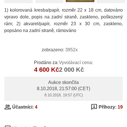
1) kolorovaná kresba/papír, rozměr 22 x 18 cm, datováno
vpravo dole, popis na zadní straně, zaskleno, poškozený
rám; 2) akvarel/papír, rozměr 23 x 30 cm, zaskleno,
popsáno na zadní straně, rámováno
zobrazeno:
3952x
Prodáno za:
Vyvolávací cena:
4 600 Kč
2 000 Kč
Aukce skončila
8.10.2018, 21:57:00
(CET)
8.10.2018, 19:57 (UTC)
group
3p
Účastníci:
4
Příhozy:
19