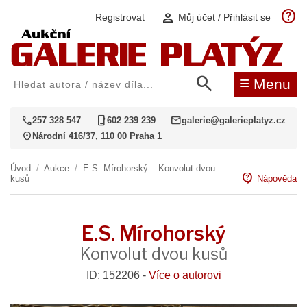
help
person
Registrovat
Můj účet / Přihlásit se
search
≡
Menu
call
phone_iphone
mail
257 328 547
602 239 239
galerie@galerieplatyz.cz
location_on
Národní 416/37, 110 00 Praha 1
Úvod
/
Aukce
/
E.S. Mírohorský – Konvolut dvou
contact_support
kusů
Nápověda
E.S. Mírohorský
Konvolut dvou kusů
ID: 152206 -
Více o autorovi