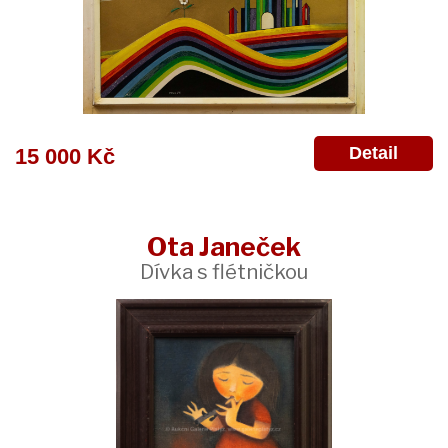
Detail
15 000 Kč
Ota Janeček
Dívka s flétničkou