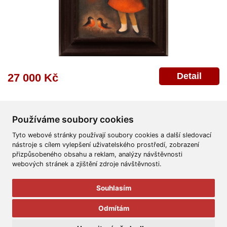
Detail
27 000 Kč
Používáme soubory cookies
Tyto webové stránky používají soubory cookies a další sledovací
nástroje s cílem vylepšení uživatelského prostředí, zobrazení
přizpůsobeného obsahu a reklam, analýzy návštěvnosti
Všeobecné obchodní podmínky
Reklamační řád
Ochrana osobních údajů
webových stránek a zjištění zdroje návštěvnosti.
Poskytnutí osobních údajů
Deklarace o ochraně os. údajů
Nápověda
Mapa
Souhlasím
© 2011-2026
Aukční Galerie Platýz
Odmítám
Všechna práva vyhrazena.