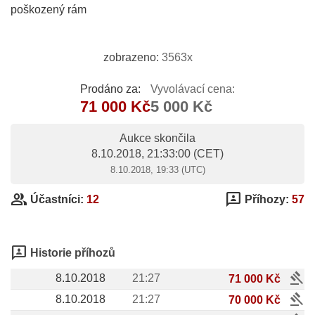
poškozený rám
zobrazeno:
3563x
Prodáno za:
Vyvolávací cena:
71 000 Kč
5 000 Kč
Aukce skončila
8.10.2018, 21:33:00
(CET)
8.10.2018, 19:33 (UTC)
group
3p
Účastníci:
12
Příhozy:
57
3p
Historie příhozů
gavel
8.10.2018
21:27
71 000 Kč
gavel
8.10.2018
21:27
70 000 Kč