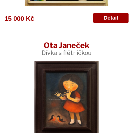
Detail
15 000 Kč
Ota Janeček
Dívka s flétničkou