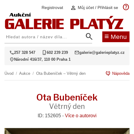
help
person
Registrovat
Můj účet / Přihlásit se
search
≡
Menu
call
phone_iphone
mail
257 328 547
602 239 239
galerie@galerieplatyz.cz
location_on
Národní 416/37, 110 00 Praha 1
contact_support
Úvod
/
Aukce
/
Ota Bubeníček – Větrný den
Nápověda
Ota Bubeníček
Větrný den
ID: 152605 -
Více o autorovi