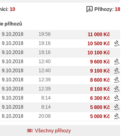
3p
íci:
10
Příhozy:
18
ie příhozů
9.10.2018
19:56
11 000 Kč
gavel
9.10.2018
19:16
10 500 Kč
9.10.2018
19:16
10 100 Kč
gavel
9.10.2018
12:40
9 600 Kč
gavel
9.10.2018
12:40
9 100 Kč
gavel
9.10.2018
12:39
8 600 Kč
gavel
9.10.2018
12:39
8 100 Kč
gavel
9.10.2018
8:14
6 300 Kč
gavel
9.10.2018
8:14
5 800 Kč
gavel
8.10.2018
20:08
5 000 Kč
toc
Všechny příhozy