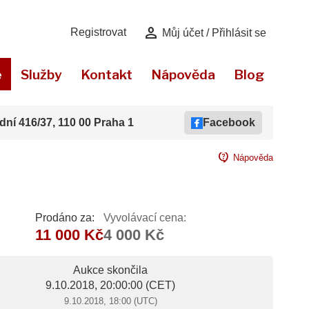
person
Registrovat
Můj účet / Přihlásit se
e
Služby
Kontakt
Nápověda
Blog
dní 416/37, 110 00 Praha 1
Facebook
contact_support
Nápověda
Prodáno za:
Vyvolávací cena:
11 000 Kč
4 000 Kč
Aukce skončila
9.10.2018, 20:00:00
(CET)
9.10.2018, 18:00 (UTC)