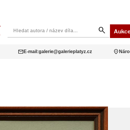
search
Aukc
mail
location_on
E-mail:
galerie@galerieplatyz.cz
Náro