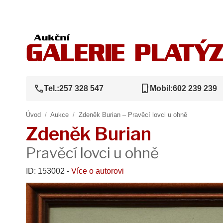
call
phone_iphone
Tel.:
257 328 547
Mobil:
602 239 239
Úvod
/
Aukce
/
Zdeněk Burian – Pravěcí lovci u ohně
Zdeněk Burian
Pravěcí lovci u ohně
ID: 153002 -
Více o autorovi