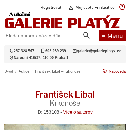
help
person
Registrovat
Můj účet / Přihlásit se
search
≡
Menu
call
phone_iphone
mail
257 328 547
602 239 239
galerie@galerieplatyz.cz
location_on
Národní 416/37, 110 00 Praha 1
contact_support
Úvod
/
Aukce
/
František Líbal – Krkonoše
Nápověda
František Líbal
Krkonoše
ID: 153103 -
Více o autorovi