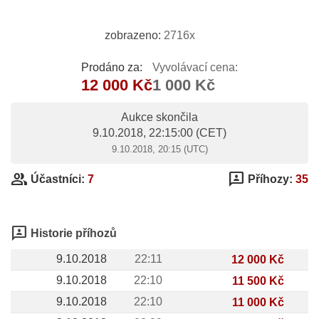
zobrazeno:
2716x
Prodáno za:
Vyvolávací cena:
12 000 Kč
1 000 Kč
Aukce skončila
9.10.2018, 22:15:00
(CET)
9.10.2018, 20:15 (UTC)
group
3p
Účastníci:
7
Příhozy:
35
3p
Historie příhozů
9.10.2018
22:11
12 000 Kč
9.10.2018
22:10
11 500 Kč
9.10.2018
22:10
11 000 Kč