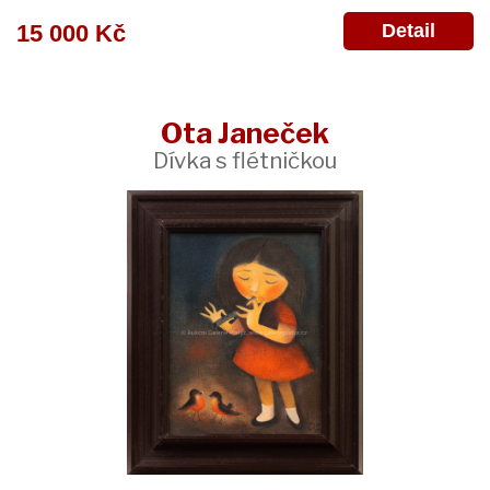
Detail
15 000 Kč
Ota Janeček
Dívka s flétničkou