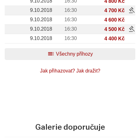
9.10.2018
16:30
4 800 Kč
gavel
9.10.2018
16:30
4 700 Kč
9.10.2018
16:30
4 600 Kč
gavel
9.10.2018
16:30
4 500 Kč
9.10.2018
16:30
4 400 Kč
toc
Všechny příhozy
Jak přihazovat?
Jak dražit?
Galerie doporučuje