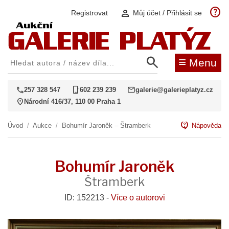
help
person
Registrovat
Můj účet / Přihlásit se
search
≡
Menu
call
phone_iphone
mail
257 328 547
602 239 239
galerie@galerieplatyz.cz
location_on
Národní 416/37, 110 00 Praha 1
contact_support
Úvod
/
Aukce
/
Bohumír Jaroněk – Štramberk
Nápověda
Bohumír Jaroněk
Štramberk
ID: 152213 -
Více o autorovi