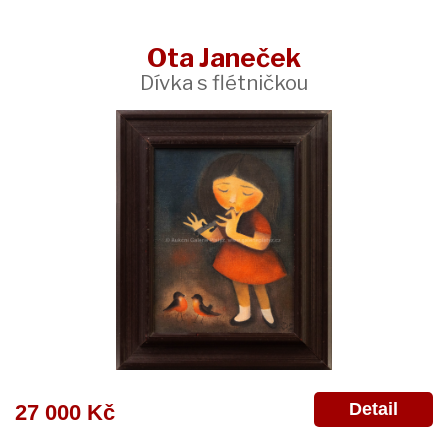
Ota Janeček
Dívka s flétničkou
Detail
27 000 Kč