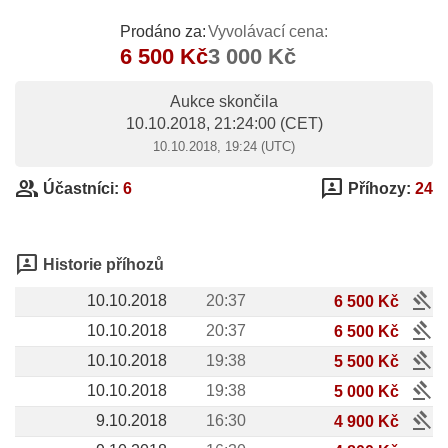
Prodáno za:
Vyvolávací cena:
6 500 Kč
3 000 Kč
Aukce skončila
10.10.2018, 21:24:00
(CET)
10.10.2018, 19:24 (UTC)
group
3p
Účastníci:
6
Příhozy:
24
3p
Historie příhozů
gavel
10.10.2018
20:37
6 500 Kč
gavel
10.10.2018
20:37
6 500 Kč
gavel
10.10.2018
19:38
5 500 Kč
gavel
10.10.2018
19:38
5 000 Kč
gavel
9.10.2018
16:30
4 900 Kč