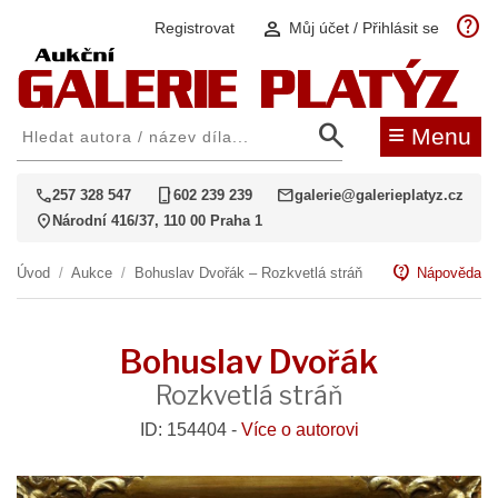
help
person
Registrovat
Můj účet / Přihlásit se
search
≡
Menu
call
phone_iphone
mail
257 328 547
602 239 239
galerie@galerieplatyz.cz
location_on
Národní 416/37, 110 00 Praha 1
contact_support
Úvod
/
Aukce
/
Bohuslav Dvořák – Rozkvetlá stráň
Nápověda
Bohuslav Dvořák
Rozkvetlá stráň
ID: 154404 -
Více o autorovi