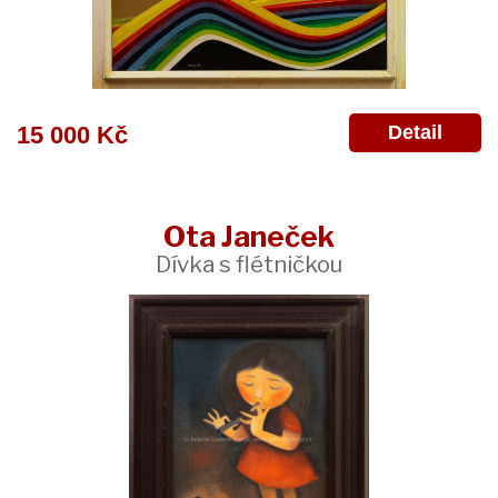
Detail
15 000 Kč
Ota Janeček
Dívka s flétničkou