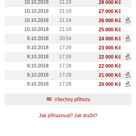
10.10.2018
21:18
28 000 Kč
10.10.2018
21:18
27 000 Kč
gavel
10.10.2018
21:18
26 000 Kč
10.10.2018
21:18
25 000 Kč
gavel
9.10.2018
20:54
24 000 Kč
9.10.2018
17:29
23 000 Kč
gavel
9.10.2018
17:28
22 000 Kč
9.10.2018
17:28
22 000 Kč
gavel
9.10.2018
17:28
21 000 Kč
gavel
9.10.2018
17:28
20 000 Kč
toc
Všechny příhozy
Jak přihazovat?
Jak dražit?