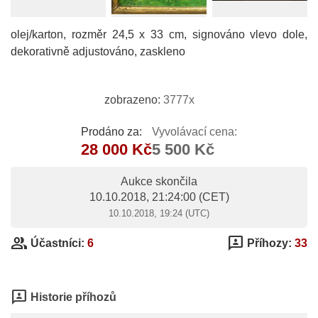
olej/karton, rozměr 24,5 x 33 cm, signováno vlevo dole,
dekorativně adjustováno, zaskleno
zobrazeno:
3777x
Prodáno za:
Vyvolávací cena:
28 000 Kč
5 500 Kč
Aukce skončila
10.10.2018, 21:24:00
(CET)
10.10.2018, 19:24 (UTC)
group
3p
Účastníci:
6
Příhozy:
33
3p
Historie příhozů