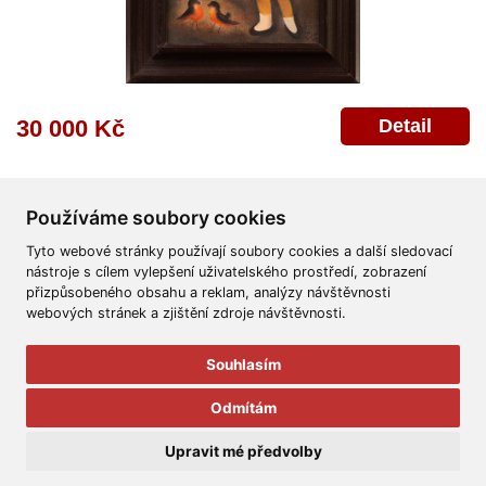
Detail
30 000 Kč
Používáme soubory cookies
Tyto webové stránky používají soubory cookies a další sledovací
nástroje s cílem vylepšení uživatelského prostředí, zobrazení
přizpůsobeného obsahu a reklam, analýzy návštěvnosti
Všeobecné obchodní podmínky
Reklamační řád
Ochrana osobních údajů
webových stránek a zjištění zdroje návštěvnosti.
Poskytnutí osobních údajů
Deklarace o ochraně os. údajů
Nápověda
Mapa
Souhlasím
© 2011-2026
Aukční Galerie Platýz
Odmítám
Všechna práva vyhrazena.
Upravit mé předvolby