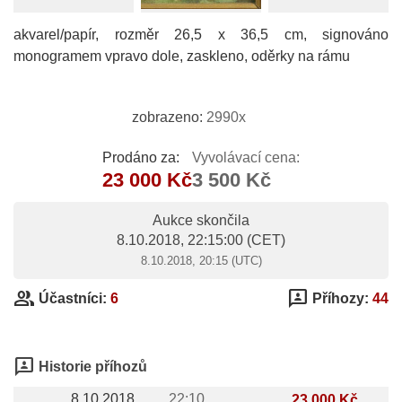
akvarel/papír, rozměr 26,5 x 36,5 cm, signováno
monogramem vpravo dole, zaskleno, oděrky na rámu
zobrazeno:
2990x
Prodáno za:
Vyvolávací cena:
23 000 Kč
3 500 Kč
Aukce skončila
8.10.2018, 22:15:00
(CET)
8.10.2018, 20:15 (UTC)
group
3p
Účastníci:
6
Příhozy:
44
3p
Historie příhozů
8.10.2018
22:10
23 000 Kč