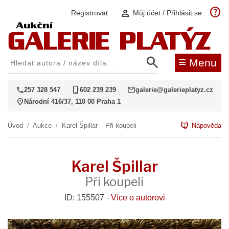
help
person
Registrovat
Můj účet / Přihlásit se
search
≡
Menu
call
phone_iphone
mail
257 328 547
602 239 239
galerie@galerieplatyz.cz
location_on
Národní 416/37, 110 00 Praha 1
contact_support
Úvod
/
Aukce
/
Karel Špillar – Při koupeli
Nápověda
Karel Špillar
Při koupeli
ID: 155507 -
Více o autorovi