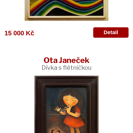
Detail
15 000 Kč
Ota Janeček
Dívka s flétničkou