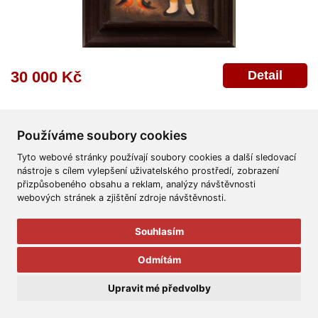
Detail
30 000 Kč
Používáme soubory cookies
Tyto webové stránky používají soubory cookies a další sledovací
nástroje s cílem vylepšení uživatelského prostředí, zobrazení
přizpůsobeného obsahu a reklam, analýzy návštěvnosti
Všeobecné obchodní podmínky
Reklamační řád
Ochrana osobních údajů
webových stránek a zjištění zdroje návštěvnosti.
Poskytnutí osobních údajů
Deklarace o ochraně os. údajů
Nápověda
Mapa
Souhlasím
© 2011-2026
Aukční Galerie Platýz
Odmítám
Všechna práva vyhrazena.
Upravit mé předvolby