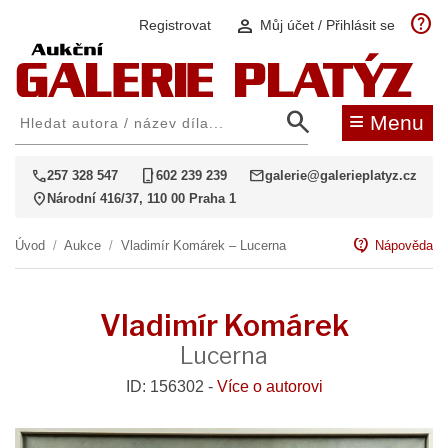
help
person
Registrovat
Můj účet / Přihlásit se
search
≡
Menu
call
phone_iphone
mail
257 328 547
602 239 239
galerie@galerieplatyz.cz
location_on
Národní 416/37, 110 00 Praha 1
contact_support
Úvod
/
Aukce
/
Vladimír Komárek – Lucerna
Nápověda
Vladimír Komárek
Lucerna
ID: 156302 -
Více o autorovi