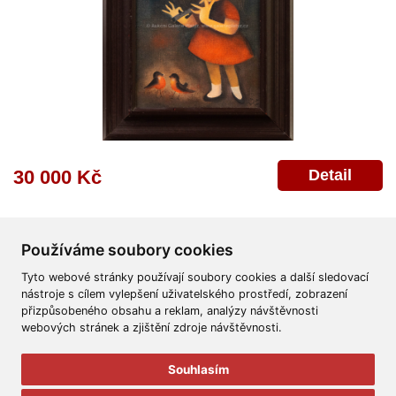
Detail
30 000 Kč
Používáme soubory cookies
Tyto webové stránky používají soubory cookies a další sledovací
nástroje s cílem vylepšení uživatelského prostředí, zobrazení
přizpůsobeného obsahu a reklam, analýzy návštěvnosti
Všeobecné obchodní podmínky
Reklamační řád
Ochrana osobních údajů
webových stránek a zjištění zdroje návštěvnosti.
Poskytnutí osobních údajů
Deklarace o ochraně os. údajů
Nápověda
Mapa
Souhlasím