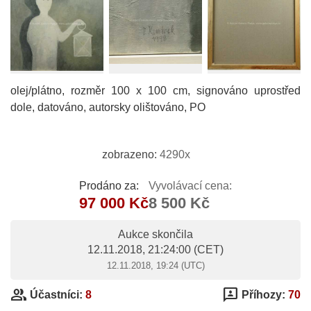
olej/plátno, rozměr 100 x 100 cm, signováno uprostřed
dole, datováno, autorsky olištováno, PO
zobrazeno:
4290x
Prodáno za:
Vyvolávací cena:
97 000 Kč
8 500 Kč
Aukce skončila
12.11.2018, 21:24:00
(CET)
12.11.2018, 19:24 (UTC)
group
3p
Účastníci:
8
Příhozy:
70