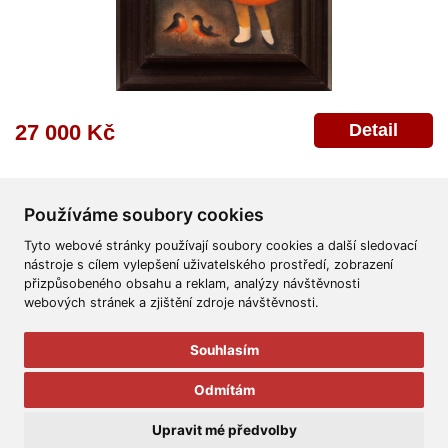
Detail
27 000 Kč
Používáme soubory cookies
Tyto webové stránky používají soubory cookies a další sledovací
nástroje s cílem vylepšení uživatelského prostředí, zobrazení
přizpůsobeného obsahu a reklam, analýzy návštěvnosti
Všeobecné obchodní podmínky
Reklamační řád
Ochrana osobních údajů
webových stránek a zjištění zdroje návštěvnosti.
Poskytnutí osobních údajů
Deklarace o ochraně os. údajů
Nápověda
Mapa
Souhlasím
© 2011-2026
Aukční Galerie Platýz
Odmítám
Všechna práva vyhrazena.
Upravit mé předvolby