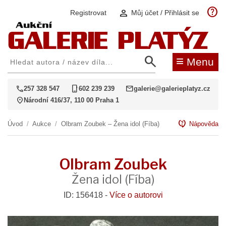
help
person
Registrovat
Můj účet / Přihlásit se
search
≡
Menu
call
phone_iphone
mail
257 328 547
602 239 239
galerie@galerieplatyz.cz
location_on
Národní 416/37, 110 00 Praha 1
contact_support
Úvod
/
Aukce
/
Olbram Zoubek – Žena idol (Fíba)
Nápověda
Olbram Zoubek
Žena idol (Fíba)
ID: 156418 -
Více o autorovi