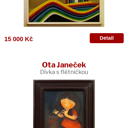
Detail
15 000 Kč
Ota Janeček
Dívka s flétničkou