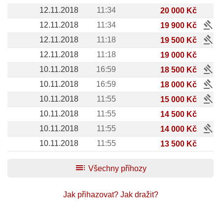
12.11.2018
11:34
20 000 Kč
gavel
12.11.2018
11:34
19 900 Kč
gavel
12.11.2018
11:18
19 500 Kč
12.11.2018
11:18
19 000 Kč
gavel
10.11.2018
16:59
18 500 Kč
gavel
10.11.2018
16:59
18 000 Kč
gavel
10.11.2018
11:55
15 000 Kč
10.11.2018
11:55
14 500 Kč
gavel
10.11.2018
11:55
14 000 Kč
10.11.2018
11:55
13 500 Kč
toc
Všechny příhozy
Jak přihazovat?
Jak dražit?