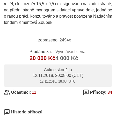
reliéf, cín, rozměr 15,5 x 9,5 cm, signováno na zadní straně,
na přední straně monogram s datací vpravo dole, jedná se
o ranou práci, konzultováno a pravost potvrzena Nadačním
fondem Kmentová Zoubek
zobrazeno:
2494x
Prodáno za:
Vyvolávací cena:
20 000 Kč
4 000 Kč
Aukce skončila
12.11.2018, 20:08:00
(CET)
12.11.2018, 18:08 (UTC)
group
3p
Účastníci:
11
Příhozy:
34
3p
Historie příhozů