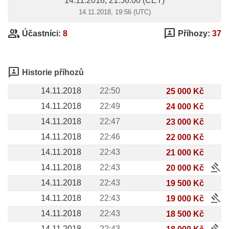
14.11.2018, 21:56:00
(CET)
14.11.2018, 19:56 (UTC)
group
3p
Účastníci:
8
Příhozy:
37
3p
Historie příhozů
14.11.2018
22:50
25 000 Kč
14.11.2018
22:49
24 000 Kč
14.11.2018
22:47
23 000 Kč
14.11.2018
22:46
22 000 Kč
14.11.2018
22:43
21 000 Kč
gavel
14.11.2018
22:43
20 000 Kč
14.11.2018
22:43
19 500 Kč
gavel
14.11.2018
22:43
19 000 Kč
14.11.2018
22:43
18 500 Kč
gavel
14.11.2018
22:43