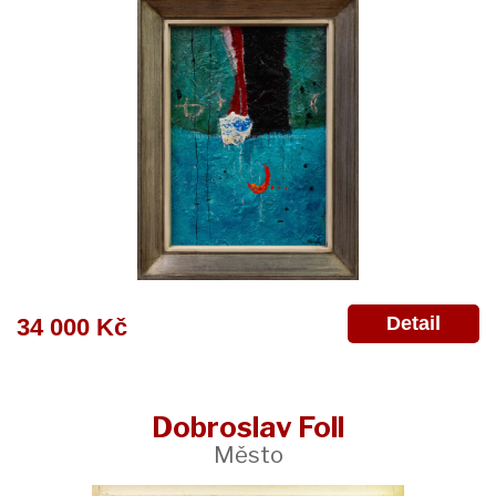
Detail
34 000 Kč
Dobroslav Foll
Město