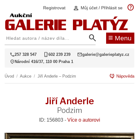
help
person
Registrovat
Můj účet / Přihlásit se
search
≡
Menu
call
phone_iphone
mail
257 328 547
602 239 239
galerie@galerieplatyz.cz
location_on
Národní 416/37, 110 00 Praha 1
contact_support
Úvod
/
Aukce
/
Jiří Anderle – Podzim
Nápověda
Jiří Anderle
Podzim
ID: 156803 -
Více o autorovi