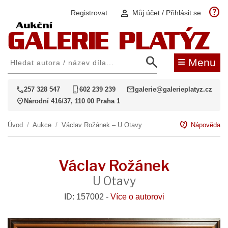
help
person
Registrovat
Můj účet / Přihlásit se
search
≡
Menu
call
phone_iphone
mail
257 328 547
602 239 239
galerie@galerieplatyz.cz
location_on
Národní 416/37, 110 00 Praha 1
contact_support
Úvod
/
Aukce
/
Václav Rožánek – U Otavy
Nápověda
Václav Rožánek
U Otavy
ID: 157002 -
Více o autorovi