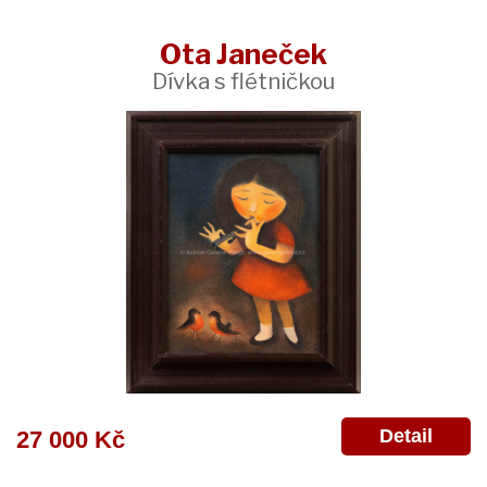
Ota Janeček
Dívka s flétničkou
Detail
27 000 Kč