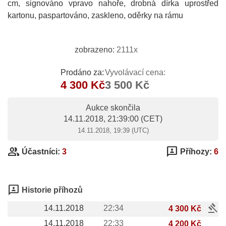
cm, signováno vpravo nahoře, drobná dírka uprostřed
kartonu, paspartováno, zaskleno, oděrky na rámu
zobrazeno:
2111x
Prodáno za:
Vyvolávací cena:
4 300 Kč
3 500 Kč
Aukce skončila
14.11.2018, 21:39:00
(CET)
14.11.2018, 19:39 (UTC)
group
3p
Účastníci:
3
Příhozy:
6
3p
Historie příhozů
gavel
14.11.2018
22:34
4 300 Kč
14.11.2018
22:33
4 200 Kč