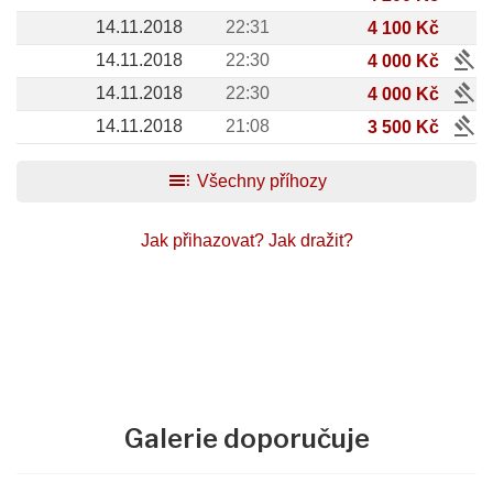
14.11.2018
22:31
4 100 Kč
gavel
14.11.2018
22:30
4 000 Kč
gavel
14.11.2018
22:30
4 000 Kč
gavel
14.11.2018
21:08
3 500 Kč
toc
Všechny příhozy
Jak přihazovat?
Jak dražit?
Galerie doporučuje