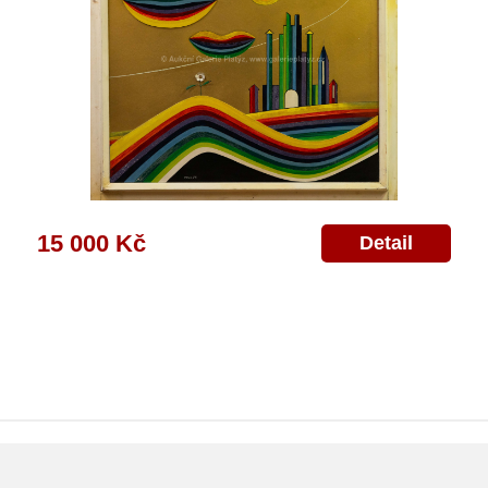
15 000 Kč
Detail
ajů
Poskytnutí osobních údajů
Deklarace o ochraně os. údajů
Nápověda
Mapa