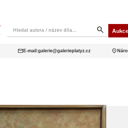
search
Aukc
mail
location_on
E-mail:
galerie@galerieplatyz.cz
Náro