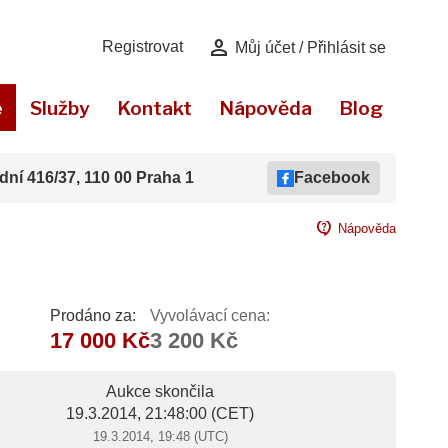
person
Registrovat
Můj účet / Přihlásit se
e
Služby
Kontakt
Nápověda
Blog
dní 416/37, 110 00 Praha 1
Facebook
contact_support
Nápověda
Prodáno za:
Vyvolávací cena:
17 000 Kč
3 200 Kč
Aukce skončila
19.3.2014, 21:48:00
(CET)
19.3.2014, 19:48 (UTC)