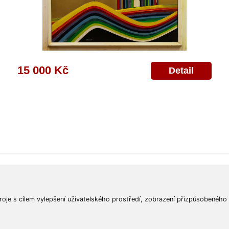
15 000 Kč
Detail
ajů
Poskytnutí osobních údajů
Deklarace o ochraně os. údajů
Nápověda
Mapa
roje s cílem vylepšení uživatelského prostředí, zobrazení přizpůsobeného