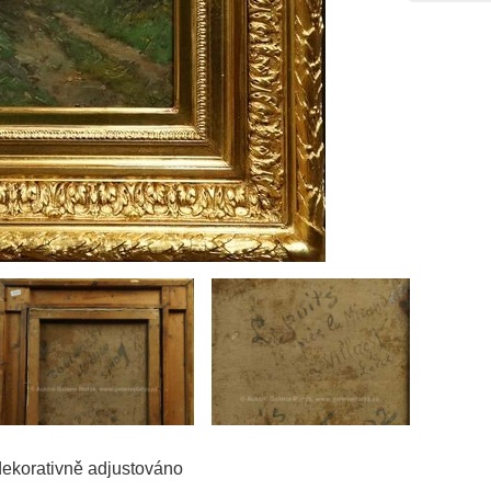
 dekorativně adjustováno