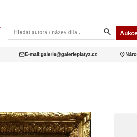
search
Aukc
mail
location_on
E-mail:
galerie@galerieplatyz.cz
Náro