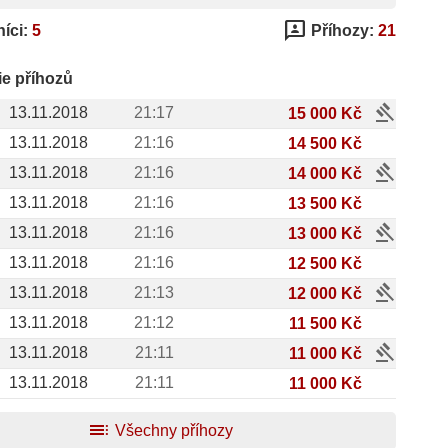
3p
íci:
5
Příhozy:
21
ie příhozů
gavel
13.11.2018
21:17
15 000 Kč
13.11.2018
21:16
14 500 Kč
gavel
13.11.2018
21:16
14 000 Kč
13.11.2018
21:16
13 500 Kč
gavel
13.11.2018
21:16
13 000 Kč
13.11.2018
21:16
12 500 Kč
gavel
13.11.2018
21:13
12 000 Kč
13.11.2018
21:12
11 500 Kč
gavel
13.11.2018
21:11
11 000 Kč
13.11.2018
21:11
11 000 Kč
toc
Všechny příhozy