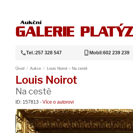
call
phone_iphone
Tel.:
257 328 547
Mobil:
602 239 239
Úvod
/
Aukce
/
Louis Noirot – Na cestě
Louis Noirot
Na cestě
ID: 157813 -
Více o autorovi