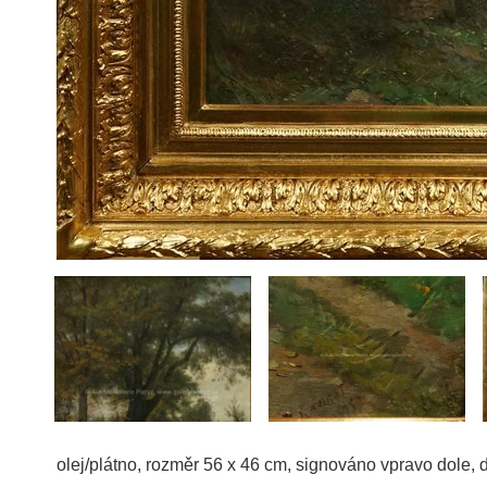
olej/plátno, rozměr 56 x 46 cm, signováno vpravo dole,