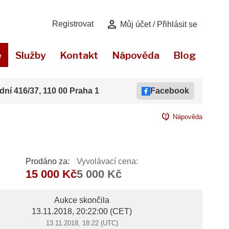
person
Registrovat
Můj účet / Přihlásit se
e
Služby
Kontakt
Nápověda
Blog
dní 416/37, 110 00 Praha 1
Facebook
contact_support
Nápověda
Prodáno za:
Vyvolávací cena:
15 000 Kč
5 000 Kč
Aukce skončila
13.11.2018, 20:22:00
(CET)
13.11.2018, 18:22 (UTC)