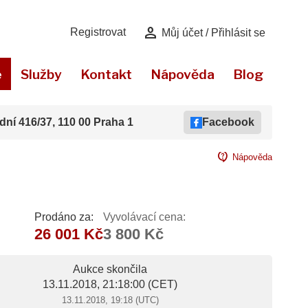
person
Registrovat
Můj účet / Přihlásit se
e
Služby
Kontakt
Nápověda
Blog
dní 416/37, 110 00 Praha 1
Facebook
contact_support
Nápověda
Prodáno za:
Vyvolávací cena:
26 001 Kč
3 800 Kč
Aukce skončila
13.11.2018, 21:18:00
(CET)
13.11.2018, 19:18 (UTC)