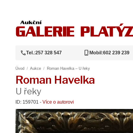
call
phone_iphone
Tel.:
257 328 547
Mobil:
602 239 239
Úvod
/
Aukce
/
Roman Havelka – U řeky
Roman Havelka
U řeky
ID: 159701 -
Více o autorovi