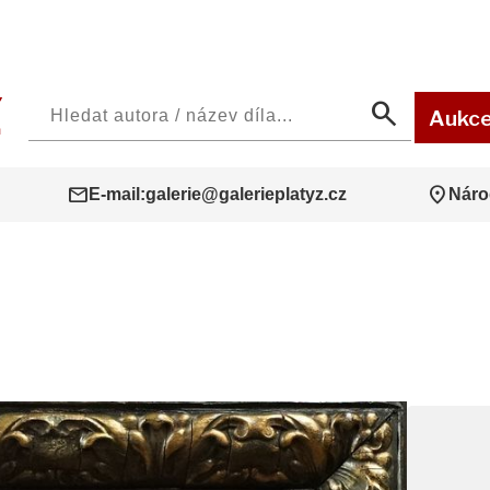
search
Aukc
mail
location_on
E-mail:
galerie@galerieplatyz.cz
Náro