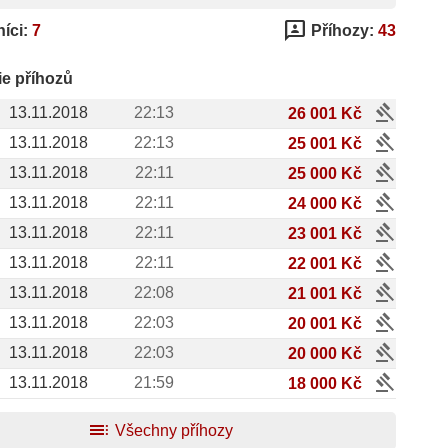
3p
íci:
7
Příhozy:
43
ie příhozů
gavel
13.11.2018
22:13
26 001 Kč
gavel
13.11.2018
22:13
25 001 Kč
gavel
13.11.2018
22:11
25 000 Kč
gavel
13.11.2018
22:11
24 000 Kč
gavel
13.11.2018
22:11
23 001 Kč
gavel
13.11.2018
22:11
22 001 Kč
gavel
13.11.2018
22:08
21 001 Kč
gavel
13.11.2018
22:03
20 001 Kč
gavel
13.11.2018
22:03
20 000 Kč
gavel
13.11.2018
21:59
18 000 Kč
toc
Všechny příhozy