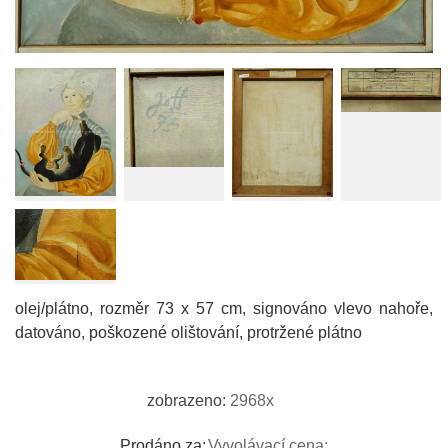
olej/plátno, rozměr 73 x 57 cm, signováno vlevo nahoře,
datováno, poškozené olištování, protržené plátno
zobrazeno:
2968x
Prodáno za:
Vyvolávací cena: