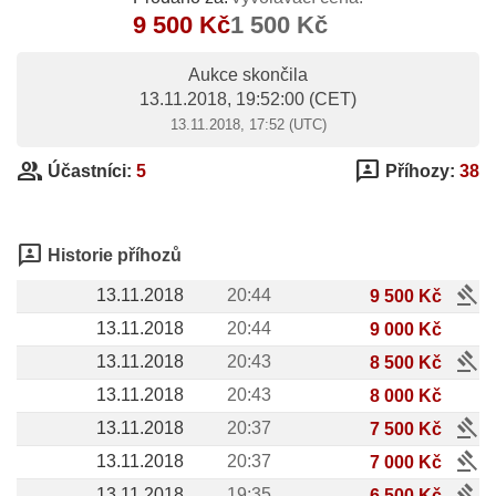
9 500 Kč
1 500 Kč
Aukce skončila
13.11.2018, 19:52:00
(CET)
13.11.2018, 17:52 (UTC)
group
3p
Účastníci:
5
Příhozy:
38
3p
Historie příhozů
gavel
13.11.2018
20:44
9 500 Kč
13.11.2018
20:44
9 000 Kč
gavel
13.11.2018
20:43
8 500 Kč
13.11.2018
20:43
8 000 Kč
gavel
13.11.2018
20:37
7 500 Kč
gavel
13.11.2018
20:37
7 000 Kč
gavel
13.11.2018
19:35
6 500 Kč