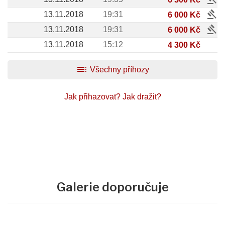
gavel
13.11.2018
19:31
6 000 Kč
gavel
13.11.2018
19:31
6 000 Kč
13.11.2018
15:12
4 300 Kč
toc
Všechny příhozy
Jak přihazovat?
Jak dražit?
Galerie doporučuje