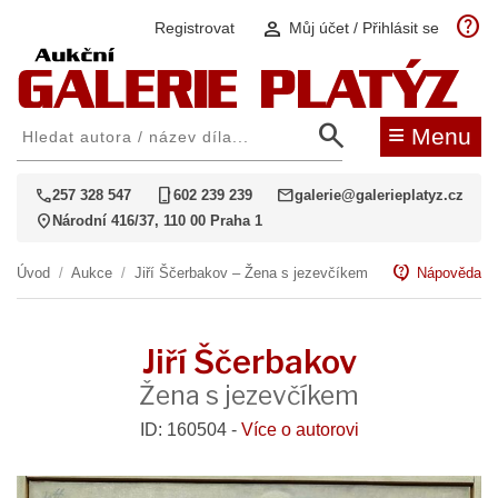
help
person
Registrovat
Můj účet / Přihlásit se
search
≡
Menu
call
phone_iphone
mail
257 328 547
602 239 239
galerie@galerieplatyz.cz
location_on
Národní 416/37, 110 00 Praha 1
contact_support
Úvod
/
Aukce
/
Jiří Ščerbakov – Žena s jezevčíkem
Nápověda
Jiří Ščerbakov
Žena s jezevčíkem
ID: 160504 -
Více o autorovi