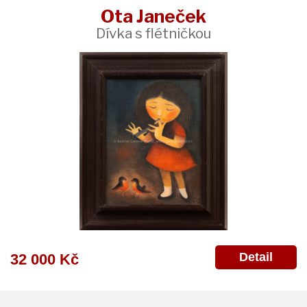
Ota Janeček
Dívka s flétničkou
Detail
32 000 Kč