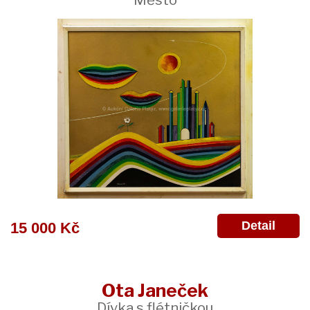
Detail
15 000 Kč
Ota Janeček
Dívka s flétničkou