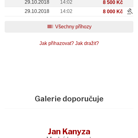
29.10.2018
14:02
8 500 Kč
gavel
29.10.2018
14:02
8 000 Kč
toc
Všechny příhozy
Jak přihazovat?
Jak dražit?
Galerie doporučuje
Jan Kanyza