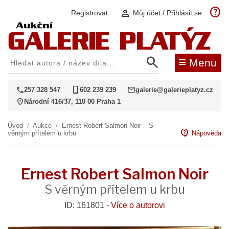
help
person
Registrovat
Můj účet / Přihlásit se
search
≡
Menu
call
phone_iphone
mail
257 328 547
602 239 239
galerie@galerieplatyz.cz
location_on
Národní 416/37, 110 00 Praha 1
Úvod
/
Aukce
/
Ernest Robert Salmon Noir – S
contact_support
věrným přítelem u krbu
Nápověda
Ernest Robert Salmon Noir
S věrným přítelem u krbu
ID: 161801 -
Více o autorovi