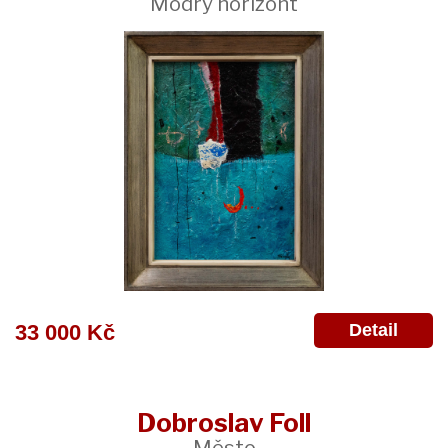
Modrý horizont
Detail
33 000 Kč
Dobroslav Foll
Město