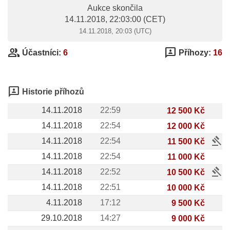
Aukce skončila
14.11.2018, 22:03:00
(CET)
14.11.2018, 20:03 (UTC)
group
3p
Účastníci:
6
Příhozy:
16
3p
Historie příhozů
14.11.2018
22:59
12 500 Kč
14.11.2018
22:54
12 000 Kč
gavel
14.11.2018
22:54
11 500 Kč
14.11.2018
22:54
11 000 Kč
gavel
14.11.2018
22:52
10 500 Kč
14.11.2018
22:51
10 000 Kč
4.11.2018
17:12
9 500 Kč
29.10.2018
14:27
9 000 Kč