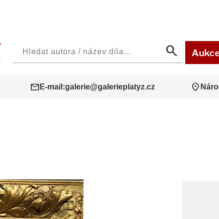
search
Aukc
mail
location_on
E-mail:
galerie@galerieplatyz.cz
Náro