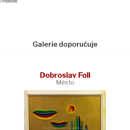
é-Horové
Galerie doporučuje
Dobroslav Foll
Město