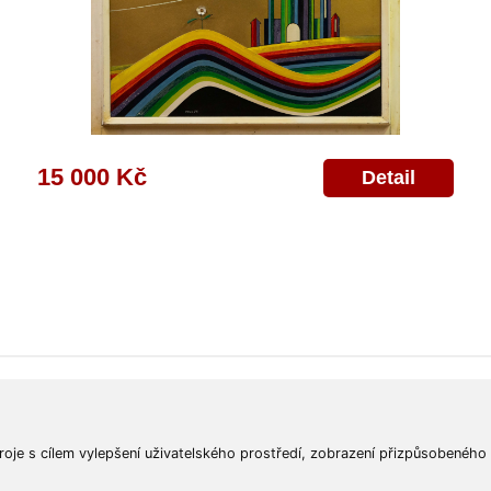
15 000 Kč
Detail
ajů
Poskytnutí osobních údajů
Deklarace o ochraně os. údajů
Nápověda
Mapa
roje s cílem vylepšení uživatelského prostředí, zobrazení přizpůsobeného