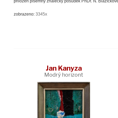
přiložen písemný znalecký posudek PhDr. N. Blažíčkov
zobrazeno:
3345x
Jan Kanyza
Modrý horizont