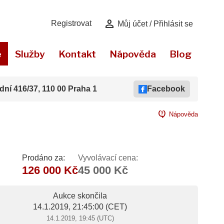
person
Registrovat
Můj účet / Přihlásit se
e
Služby
Kontakt
Nápověda
Blog
dní 416/37, 110 00 Praha 1
Facebook
contact_support
Nápověda
Prodáno za:
Vyvolávací cena:
126 000 Kč
45 000 Kč
Aukce skončila
14.1.2019, 21:45:00
(CET)
14.1.2019, 19:45 (UTC)