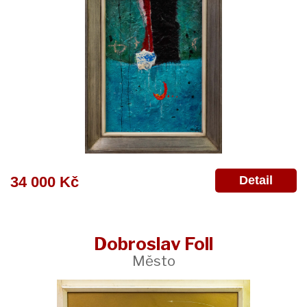
Detail
34 000 Kč
Dobroslav Foll
Město