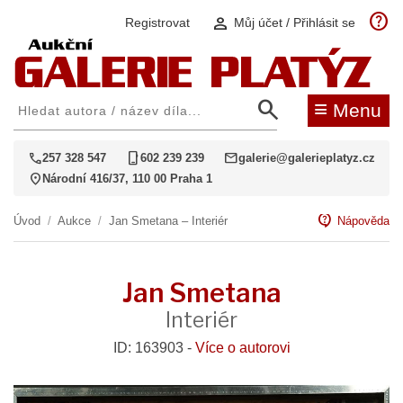
help
person
Registrovat
Můj účet / Přihlásit se
search
≡
Menu
call
phone_iphone
mail
257 328 547
602 239 239
galerie@galerieplatyz.cz
location_on
Národní 416/37, 110 00 Praha 1
contact_support
Úvod
/
Aukce
/
Jan Smetana – Interiér
Nápověda
Jan Smetana
Interiér
ID: 163903 -
Více o autorovi