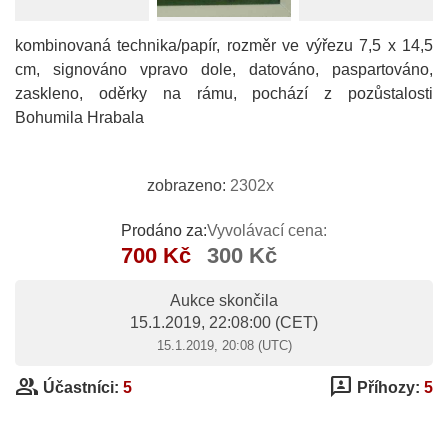
kombinovaná technika/papír, rozměr ve výřezu 7,5 x 14,5
cm, signováno vpravo dole, datováno, paspartováno,
zaskleno, oděrky na rámu, pochází z pozůstalosti
Bohumila Hrabala
zobrazeno:
2302x
Prodáno za:
Vyvolávací cena:
700 Kč
300 Kč
Aukce skončila
15.1.2019, 22:08:00
(CET)
15.1.2019, 20:08 (UTC)
group
3p
Účastníci:
5
Příhozy:
5