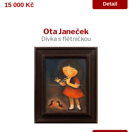
Detail
15 000 Kč
Ota Janeček
Dívka s flétničkou