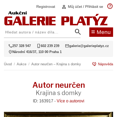
help
person
Registrovat
Můj účet / Přihlásit se
search
≡
Menu
call
phone_iphone
mail
257 328 547
602 239 239
galerie@galerieplatyz.cz
location_on
Národní 416/37, 110 00 Praha 1
contact_support
Úvod
/
Aukce
/
Autor neurčen – Krajina s domky
Nápověda
Autor neurčen
Krajina s domky
ID: 163917 -
Více o autorovi