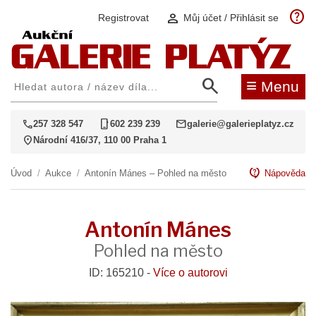
help
person
Registrovat
Můj účet / Přihlásit se
search
≡
Menu
call
phone_iphone
mail
257 328 547
602 239 239
galerie@galerieplatyz.cz
location_on
Národní 416/37, 110 00 Praha 1
contact_support
Úvod
/
Aukce
/
Antonín Mánes – Pohled na město
Nápověda
Antonín Mánes
Pohled na město
ID: 165210 -
Více o autorovi