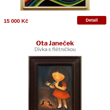
Detail
15 000 Kč
Ota Janeček
Dívka s flétničkou