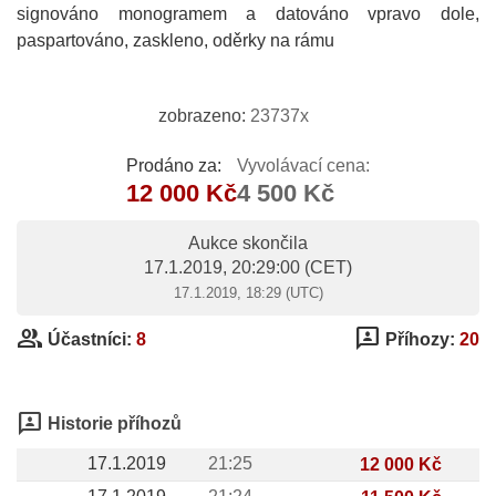
signováno monogramem a datováno vpravo dole,
paspartováno, zaskleno, oděrky na rámu
zobrazeno:
23737x
Prodáno za:
Vyvolávací cena:
12 000 Kč
4 500 Kč
Aukce skončila
17.1.2019, 20:29:00
(CET)
17.1.2019, 18:29 (UTC)
group
3p
Účastníci:
8
Příhozy:
20
3p
Historie příhozů
17.1.2019
21:25
12 000 Kč