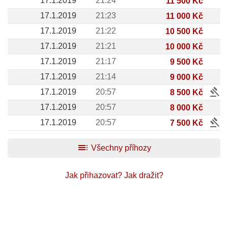
17.1.2019
21:24
11 500 Kč
17.1.2019
21:23
11 000 Kč
17.1.2019
21:22
10 500 Kč
17.1.2019
21:21
10 000 Kč
17.1.2019
21:17
9 500 Kč
17.1.2019
21:14
9 000 Kč
gavel
17.1.2019
20:57
8 500 Kč
17.1.2019
20:57
8 000 Kč
gavel
17.1.2019
20:57
7 500 Kč
toc
Všechny příhozy
Jak přihazovat?
Jak dražit?