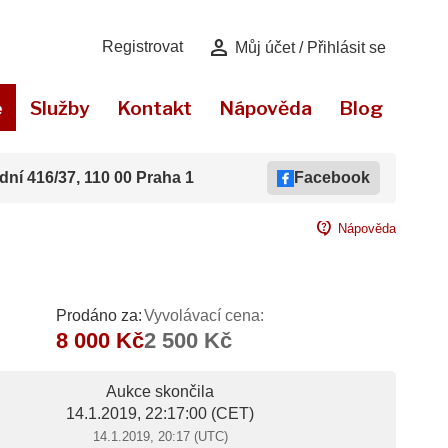
person
Registrovat
Můj účet / Přihlásit se
e
Služby
Kontakt
Nápověda
Blog
dní 416/37, 110 00 Praha 1
Facebook
contact_support
Nápověda
Prodáno za:
Vyvolávací cena:
8 000 Kč
2 500 Kč
Aukce skončila
14.1.2019, 22:17:00
(CET)
14.1.2019, 20:17 (UTC)