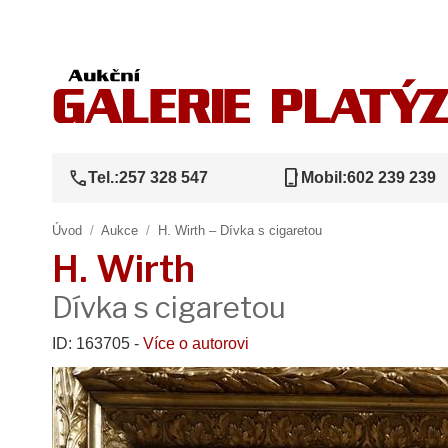
call
phone_iphone
Tel.:
257 328 547
Mobil:
602 239 239
Úvod
/
Aukce
/
H. Wirth – Dívka s cigaretou
H. Wirth
Dívka s cigaretou
ID: 163705 -
Více o autorovi