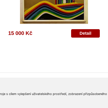
15 000 Kč
Detail
ajů
Poskytnutí osobních údajů
Deklarace o ochraně os. údajů
Nápověda
Mapa
roje s cílem vylepšení uživatelského prostředí, zobrazení přizpůsobeného