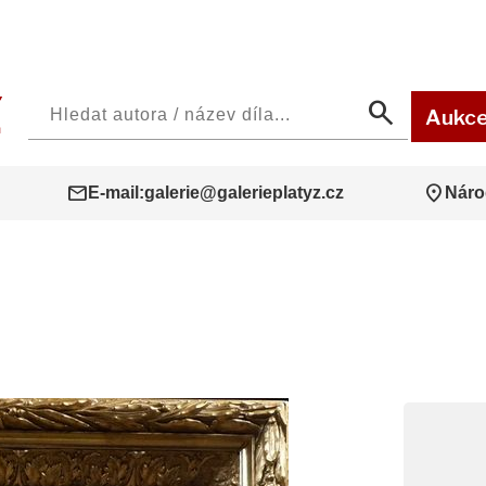
search
Aukc
mail
location_on
E-mail:
galerie@galerieplatyz.cz
Náro