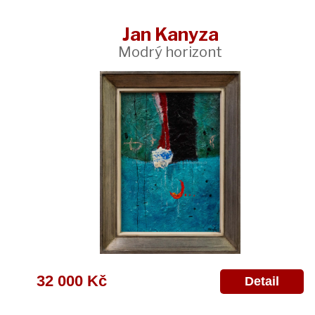
Jan Kanyza
Modrý horizont
32 000 Kč
Detail