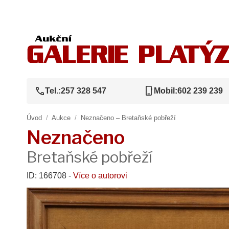
call
phone_iphone
Tel.:
257 328 547
Mobil:
602 239 239
Úvod
/
Aukce
/
Neznačeno – Bretaňské pobřeží
Neznačeno
Bretaňské pobřeží
ID: 166708 -
Více o autorovi