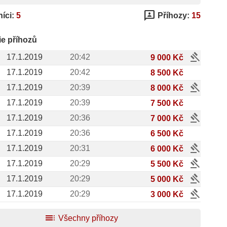
3p
íci:
5
Příhozy:
15
ie příhozů
gavel
17.1.2019
20:42
9 000 Kč
17.1.2019
20:42
8 500 Kč
gavel
17.1.2019
20:39
8 000 Kč
17.1.2019
20:39
7 500 Kč
gavel
17.1.2019
20:36
7 000 Kč
17.1.2019
20:36
6 500 Kč
gavel
17.1.2019
20:31
6 000 Kč
gavel
17.1.2019
20:29
5 500 Kč
gavel
17.1.2019
20:29
5 000 Kč
gavel
17.1.2019
20:29
3 000 Kč
toc
Všechny příhozy