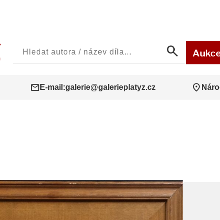
search
Aukc
mail
location_on
E-mail:
galerie@galerieplatyz.cz
Náro