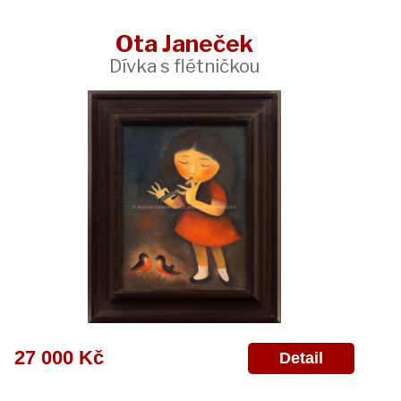
Ota Janeček
Dívka s flétničkou
27 000 Kč
Detail