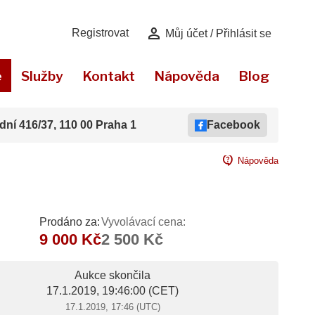
person
Registrovat
Můj účet / Přihlásit se
e
Služby
Kontakt
Nápověda
Blog
dní 416/37, 110 00 Praha 1
Facebook
contact_support
Nápověda
Prodáno za:
Vyvolávací cena:
9 000 Kč
2 500 Kč
Aukce skončila
17.1.2019, 19:46:00
(CET)
17.1.2019, 17:46 (UTC)