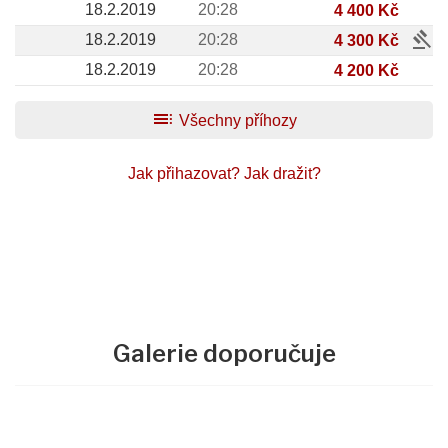
18.2.2019
20:28
4 400 Kč
gavel
18.2.2019
20:28
4 300 Kč
18.2.2019
20:28
4 200 Kč
toc
Všechny příhozy
Jak přihazovat?
Jak dražit?
Galerie doporučuje