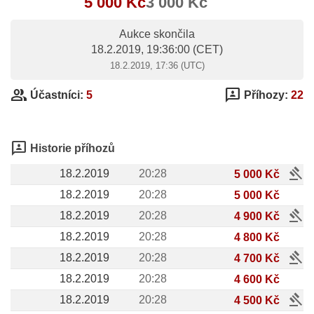
5 000 Kč
3 000 Kč
Aukce skončila
18.2.2019, 19:36:00
(CET)
18.2.2019, 17:36 (UTC)
group
3p
Účastníci:
5
Příhozy:
22
3p
Historie příhozů
gavel
18.2.2019
20:28
5 000 Kč
18.2.2019
20:28
5 000 Kč
gavel
18.2.2019
20:28
4 900 Kč
18.2.2019
20:28
4 800 Kč
gavel
18.2.2019
20:28
4 700 Kč
18.2.2019
20:28
4 600 Kč
gavel
18.2.2019
20:28
4 500 Kč