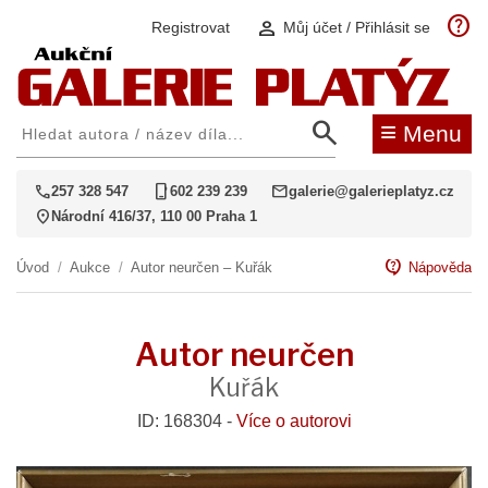
help
person
Registrovat
Můj účet / Přihlásit se
search
≡
Menu
call
phone_iphone
mail
257 328 547
602 239 239
galerie@galerieplatyz.cz
location_on
Národní 416/37, 110 00 Praha 1
contact_support
Úvod
/
Aukce
/
Autor neurčen – Kuřák
Nápověda
Autor neurčen
Kuřák
ID: 168304 -
Více o autorovi