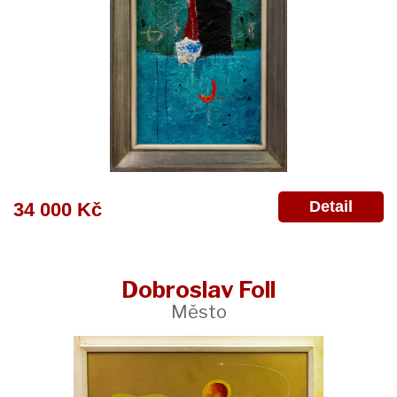
Detail
34 000 Kč
Dobroslav Foll
Město