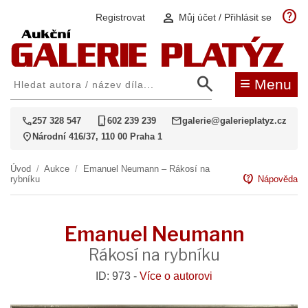
help
person
Registrovat
Můj účet / Přihlásit se
search
≡
Menu
call
phone_iphone
mail
257 328 547
602 239 239
galerie@galerieplatyz.cz
location_on
Národní 416/37, 110 00 Praha 1
Úvod
/
Aukce
/
Emanuel Neumann – Rákosí na
contact_support
rybníku
Nápověda
Emanuel Neumann
Rákosí na rybníku
ID: 973 -
Více o autorovi