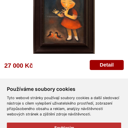
Detail
27 000 Kč
Používáme soubory cookies
Tyto webové stránky používají soubory cookies a další sledovací
nástroje s cílem vylepšení uživatelského prostředí, zobrazení
přizpůsobeného obsahu a reklam, analýzy návštěvnosti
Všeobecné obchodní podmínky
Reklamační řád
Ochrana osobních údajů
webových stránek a zjištění zdroje návštěvnosti.
Poskytnutí osobních údajů
Deklarace o ochraně os. údajů
Nápověda
Mapa
Souhlasím