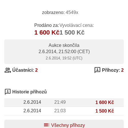
zobrazeno:
4549x
Prodáno za:
Vyvolávací cena:
1 600 Kč
1 500 Kč
Aukce skončila
2.6.2014, 21:52:00
(CET)
2.6.2014, 19:52 (UTC)
group
3p
Účastníci:
2
Příhozy:
2
3p
Historie příhozů
2.6.2014
21:49
1 600 Kč
2.6.2014
21:03
1 500 Kč
toc
Všechny příhozy