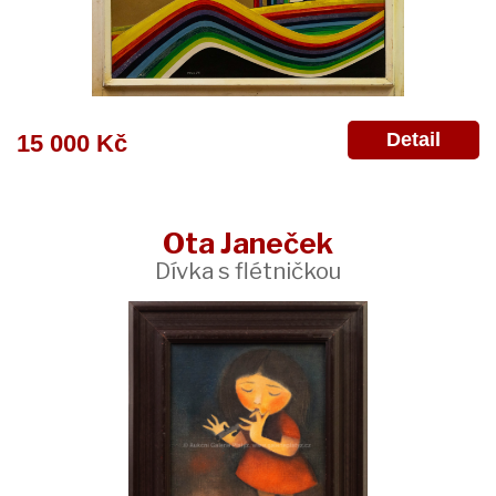
Detail
15 000 Kč
Ota Janeček
Dívka s flétničkou