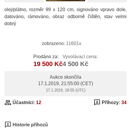
olej/plátno, rozměr 99 x 120 cm, signováno vpravo dole,
datováno, rámováno, obraz odborně čištěn, stav velmi
dobrý
zobrazeno:
11601x
Prodáno za:
Vyvolávací cena:
19 500 Kč
4 500 Kč
Aukce skončila
17.1.2019, 21:55:00
(CET)
17.1.2019, 19:55 (UTC)
group
3p
Účastníci:
12
Příhozy:
34
3p
Historie příhozů