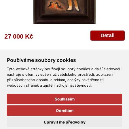
Detail
27 000 Kč
Používáme soubory cookies
Tyto webové stránky používají soubory cookies a další sledovací
nástroje s cílem vylepšení uživatelského prostředí, zobrazení
přizpůsobeného obsahu a reklam, analýzy návštěvnosti
Všeobecné obchodní podmínky
Reklamační řád
Ochrana osobních údajů
webových stránek a zjištění zdroje návštěvnosti.
Poskytnutí osobních údajů
Deklarace o ochraně os. údajů
Nápověda
Mapa
Souhlasím
© 2011-2026
Aukční Galerie Platýz
Odmítám
Všechna práva vyhrazena.
Upravit mé předvolby