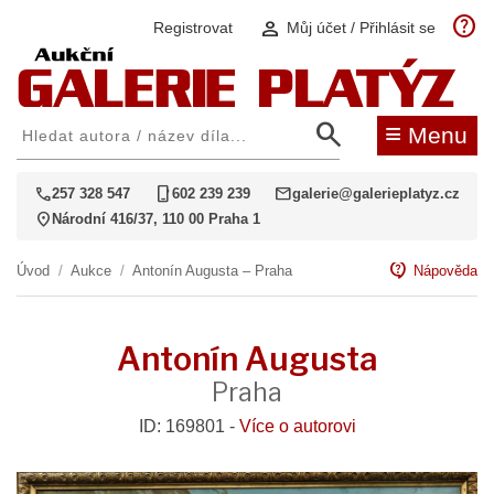
help
person
Registrovat
Můj účet / Přihlásit se
search
≡
Menu
call
phone_iphone
mail
257 328 547
602 239 239
galerie@galerieplatyz.cz
location_on
Národní 416/37, 110 00 Praha 1
contact_support
Úvod
/
Aukce
/
Antonín Augusta – Praha
Nápověda
Antonín Augusta
Praha
ID: 169801 -
Více o autorovi