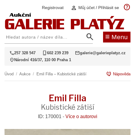
help
person
Registrovat
Můj účet / Přihlásit se
search
≡
Menu
call
phone_iphone
mail
257 328 547
602 239 239
galerie@galerieplatyz.cz
location_on
Národní 416/37, 110 00 Praha 1
contact_support
Úvod
/
Aukce
/
Emil Filla – Kubistické zátiší
Nápověda
Emil Filla
Kubistické zátiší
ID: 170001 -
Více o autorovi