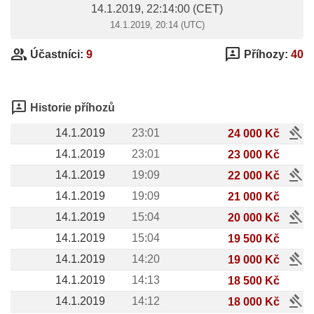
14.1.2019, 22:14:00
(CET)
14.1.2019, 20:14 (UTC)
group
3p
Účastníci:
9
Příhozy:
40
3p
Historie příhozů
gavel
14.1.2019
23:01
24 000 Kč
14.1.2019
23:01
23 000 Kč
gavel
14.1.2019
19:09
22 000 Kč
14.1.2019
19:09
21 000 Kč
gavel
14.1.2019
15:04
20 000 Kč
14.1.2019
15:04
19 500 Kč
gavel
14.1.2019
14:20
19 000 Kč
14.1.2019
14:13
18 500 Kč
gavel
14.1.2019
14:12
18 000 Kč