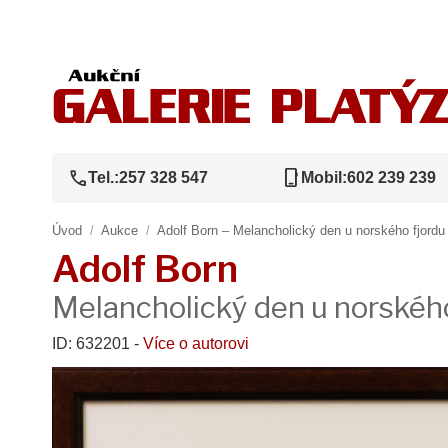
call
phone_iphone
Tel.:
257 328 547
Mobil:
602 239 239
Úvod
/
Aukce
/
Adolf Born – Melancholický den u norského fjordu
Adolf Born
Melancholický den u norského
ID: 632201 -
Více o autorovi