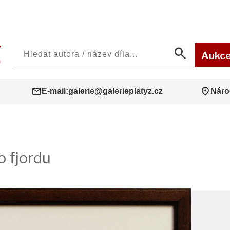
search
Aukc
mail
location_on
E-mail:
galerie@galerieplatyz.cz
Náro
 fjordu