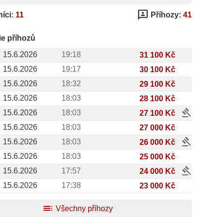
3p
íci:
11
Příhozy:
41
ie příhozů
15.6.2026
19:18
31 100 Kč
15.6.2026
19:17
30 100 Kč
15.6.2026
18:32
29 100 Kč
15.6.2026
18:03
28 100 Kč
gavel
15.6.2026
18:03
27 100 Kč
15.6.2026
18:03
27 000 Kč
gavel
15.6.2026
18:03
26 000 Kč
15.6.2026
18:03
25 000 Kč
gavel
15.6.2026
17:57
24 000 Kč
15.6.2026
17:38
23 000 Kč
toc
Všechny příhozy