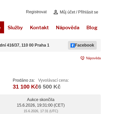
person
Registrovat
Můj účet / Přihlásit se
e
Služby
Kontakt
Nápověda
Blog
dní 416/37, 110 00 Praha 1
Facebook
contact_support
Nápověda
Prodáno za:
Vyvolávací cena:
31 100 Kč
6 500 Kč
Aukce skončila
15.6.2026, 19:31:00
(CET)
15.6.2026, 17:31 (UTC)