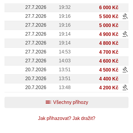
27.7.2026
19:32
6 000 Kč
gavel
27.7.2026
19:16
5 500 Kč
27.7.2026
19:16
5 000 Kč
gavel
27.7.2026
19:14
4 900 Kč
27.7.2026
19:14
4 800 Kč
27.7.2026
14:53
4 700 Kč
27.7.2026
14:03
4 600 Kč
gavel
20.7.2026
13:51
4 500 Kč
20.7.2026
13:51
4 400 Kč
gavel
20.7.2026
13:48
4 200 Kč
toc
Všechny příhozy
Jak přihazovat?
Jak dražit?