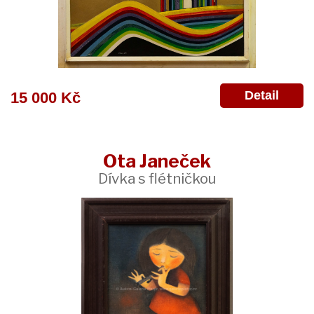
Detail
15 000 Kč
Ota Janeček
Dívka s flétničkou