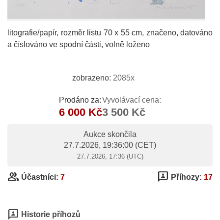
litografie/papír, rozměr listu 70 x 55 cm, značeno, datováno
a číslováno ve spodní části, volně loženo
zobrazeno:
2085x
Prodáno za:
Vyvolávací cena:
6 000 Kč
3 500 Kč
Aukce skončila
27.7.2026, 19:36:00
(CET)
27.7.2026, 17:36 (UTC)
group
3p
Účastníci:
7
Příhozy:
17
3p
Historie příhozů