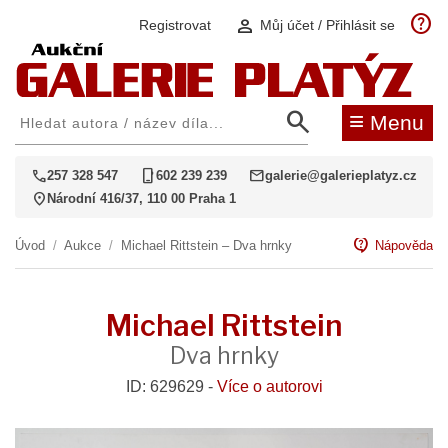
help
person
Registrovat
Můj účet / Přihlásit se
search
≡
Menu
call
phone_iphone
mail
257 328 547
602 239 239
galerie@galerieplatyz.cz
location_on
Národní 416/37, 110 00 Praha 1
contact_support
Úvod
/
Aukce
/
Michael Rittstein – Dva hrnky
Nápověda
Michael Rittstein
Dva hrnky
ID: 629629 -
Více o autorovi