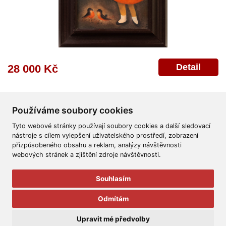
Detail
28 000 Kč
Používáme soubory cookies
Tyto webové stránky používají soubory cookies a další sledovací
nástroje s cílem vylepšení uživatelského prostředí, zobrazení
přizpůsobeného obsahu a reklam, analýzy návštěvnosti
Všeobecné obchodní podmínky
Reklamační řád
Ochrana osobních údajů
webových stránek a zjištění zdroje návštěvnosti.
Poskytnutí osobních údajů
Deklarace o ochraně os. údajů
Nápověda
Mapa
Souhlasím
© 2011-2026
Aukční Galerie Platýz
Odmítám
Všechna práva vyhrazena.
Upravit mé předvolby