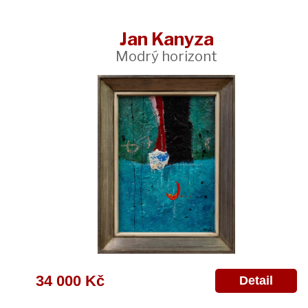
Jan Kanyza
Modrý horizont
34 000 Kč
Detail