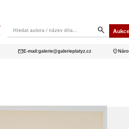
search
Aukc
mail
location_on
E-mail:
galerie@galerieplatyz.cz
Náro