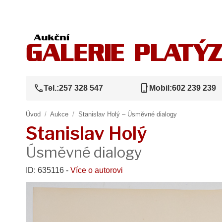
call
phone_iphone
Tel.:
257 328 547
Mobil:
602 239 239
Úvod
/
Aukce
/
Stanislav Holý – Úsměvné dialogy
Stanislav Holý
Úsměvné dialogy
ID: 635116 -
Více o autorovi