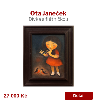
Ota Janeček
Dívka s flétničkou
27 000 Kč
Detail