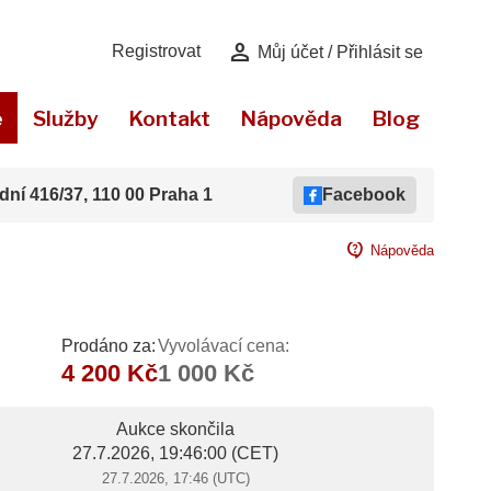
person
Registrovat
Můj účet / Přihlásit se
e
Služby
Kontakt
Nápověda
Blog
dní 416/37, 110 00 Praha 1
Facebook
contact_support
Nápověda
Prodáno za:
Vyvolávací cena:
4 200 Kč
1 000 Kč
Aukce skončila
27.7.2026, 19:46:00
(CET)
27.7.2026, 17:46 (UTC)