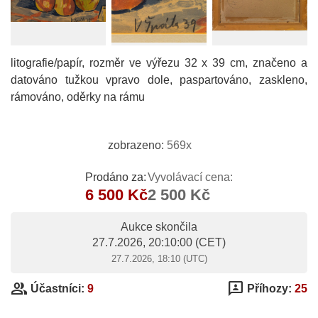
litografie/papír, rozměr ve výřezu 32 x 39 cm, značeno a
datováno tužkou vpravo dole, paspartováno, zaskleno,
rámováno, oděrky na rámu
zobrazeno:
569x
Prodáno za:
Vyvolávací cena:
6 500 Kč
2 500 Kč
Aukce skončila
27.7.2026, 20:10:00
(CET)
27.7.2026, 18:10 (UTC)
group
3p
Účastníci:
9
Příhozy:
25