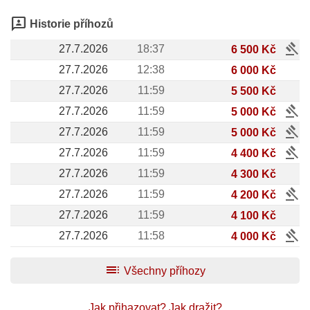
3p
Historie příhozů
gavel
27.7.2026
18:37
6 500 Kč
27.7.2026
12:38
6 000 Kč
27.7.2026
11:59
5 500 Kč
gavel
27.7.2026
11:59
5 000 Kč
gavel
27.7.2026
11:59
5 000 Kč
gavel
27.7.2026
11:59
4 400 Kč
27.7.2026
11:59
4 300 Kč
gavel
27.7.2026
11:59
4 200 Kč
27.7.2026
11:59
4 100 Kč
gavel
27.7.2026
11:58
4 000 Kč
toc
Všechny příhozy
Jak přihazovat?
Jak dražit?