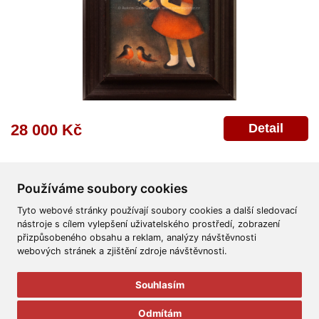
Detail
28 000 Kč
Používáme soubory cookies
Tyto webové stránky používají soubory cookies a další sledovací
nástroje s cílem vylepšení uživatelského prostředí, zobrazení
přizpůsobeného obsahu a reklam, analýzy návštěvnosti
Všeobecné obchodní podmínky
Reklamační řád
Ochrana osobních údajů
webových stránek a zjištění zdroje návštěvnosti.
Poskytnutí osobních údajů
Deklarace o ochraně os. údajů
Nápověda
Mapa
Souhlasím
© 2011-2026
Aukční Galerie Platýz
Odmítám
Všechna práva vyhrazena.