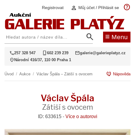
help
person
Registrovat
Můj účet / Přihlásit se
search
≡
Menu
call
phone_iphone
mail
257 328 547
602 239 239
galerie@galerieplatyz.cz
location_on
Národní 416/37, 110 00 Praha 1
contact_support
Úvod
/
Aukce
/
Václav Špála – Zátiší s ovocem
Nápověda
Václav Špála
Zátiší s ovocem
ID: 633615 -
Více o autorovi