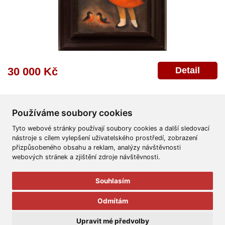
Detail
30 000 Kč
Používáme soubory cookies
Tyto webové stránky používají soubory cookies a další sledovací
nástroje s cílem vylepšení uživatelského prostředí, zobrazení
přizpůsobeného obsahu a reklam, analýzy návštěvnosti
Všeobecné obchodní podmínky
Reklamační řád
Ochrana osobních údajů
webových stránek a zjištění zdroje návštěvnosti.
Poskytnutí osobních údajů
Deklarace o ochraně os. údajů
Nápověda
Mapa
Souhlasím
© 2011-2026
Aukční Galerie Platýz
Odmítám
Všechna práva vyhrazena.
Upravit mé předvolby