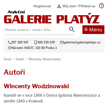
help
person
Registrovat
Můj účet / Přihlásit se
search
≡
Menu
call
phone_iphone
mail
257 328 547
602 239 239
galerie@galerieplatyz.cz
location_on
Národní 416/37, 110 00 Praha 1
Úvod
/
Autoři
/
Wincenty Wodzinowski
Autoři
Wincenty Wodzinowski
Narodil se v roce 1866 v Gmina Igolonia Wawrzenzyce a
zemřel 1940 v Krakově.