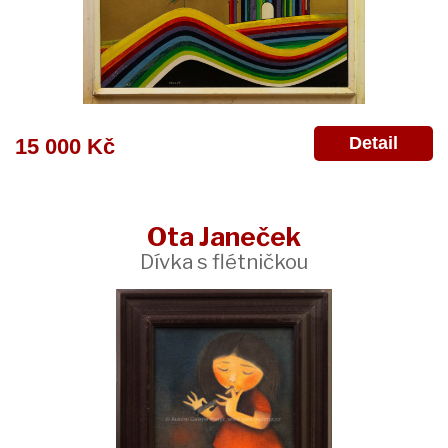
Detail
15 000 Kč
Ota Janeček
Dívka s flétničkou